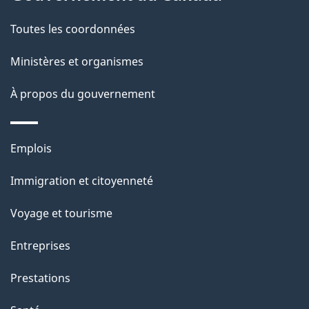
a
Toutes les coordonnées
g
Ministères et organismes
e
À propos du gouvernement
Thèmes
Emplois
et
Immigration et citoyenneté
sujets
Voyage et tourisme
Entreprises
Prestations