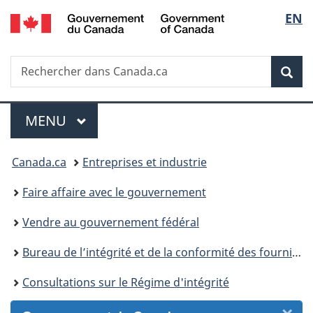
/
Sélec
EN
Passer
Passer
Passer
Passer
Government
au
au
à
à
de
of
Gestionnaire
contenu
«
la
Canada
Recherche
Rechercher
des
principal
Au
version
Rec
la
dans
Invitations
sujet
HTML
Canada.ca
du
simplifiée
langu
Menu
gouvernement
MENU
PRINCIPAL
»
Vous
Canada.ca
Entreprises et industrie
êtes
Faire affaire avec le gouvernement
ici :
Vendre au gouvernement fédéral
Bureau de l’intégrité et de la conformité des fournisseurs (BICF)
Consultations sur le Régime d'intégrité