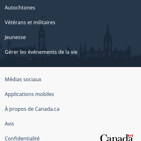
Autochtones
Vétérans et militaires
Jeunesse
Gérer les événements de la vie
Organisation
Médias sociaux
du
Applications mobiles
gouvernement
du
À propos de Canada.ca
Canada
Avis
Confidentialité