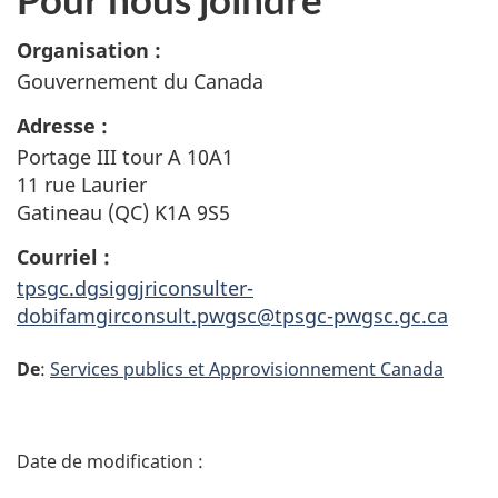
Organisation :
Gouvernement du Canada
Adresse :
Portage III tour A 10A1
11 rue Laurier
Gatineau (QC) K1A 9S5
Courriel :
tpsgc.dgsiggjriconsulter-
dobifamgirconsult.pwgsc@tpsgc-pwgsc.gc.ca
De
:
Services publics et Approvisionnement Canada
D