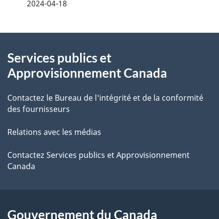
é
2024-04-18
t
À
a
Services publics et
propos
i
Approvisionnement Canada
de
l
Contactez le Bureau de l'intégrité et de la conformité
ce
s
des fournisseurs
site
d
Relations avec les médias
e
Contactez Services publics et Approvisionnement
l
Canada
a
p
Gouvernement du Canada