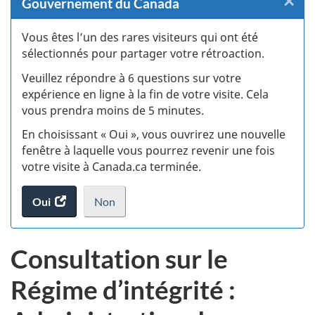
×
F
Gouvernement du Canada
:
Vous êtes l’un des rares visiteurs qui ont été
sélectionnés pour partager votre rétroaction.
S
Veuillez répondre à 6 questions sur votre
d
expérience en ligne à la fin de votre visite. Cela
vous prendra moins de 5 minutes.
fi
En choisissant « Oui », vous ouvrirez une nouvelle
d
fenêtre à laquelle vous pourrez revenir une fois
votre visite à Canada.ca terminée.
vi
Oui
accéder
Non
(t
au
je
.
sondage.
ne
d
Consultation sur le
veux
pas
Régime d’intégrité :
participer
au
sondage