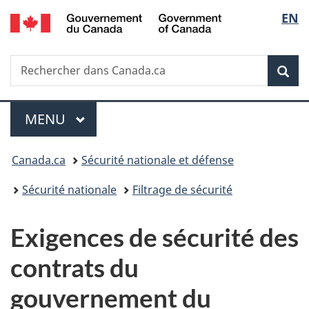
/
Sélec
EN
Passer
Passer
Passer
Government
au
à
à
de
of
contenu
«
la
Canada
Recherche
Rechercher
principal
Au
version
Rec
la
dans
sujet
HTML
Canada.ca
du
simplifiée
langu
Menu
gouvernement
MENU
PRINCIPAL
»
Vous
Canada.ca
Sécurité nationale et défense
êtes
Sécurité nationale
Filtrage de sécurité
ici :
Exigences de sécurité des
contrats du
gouvernement du