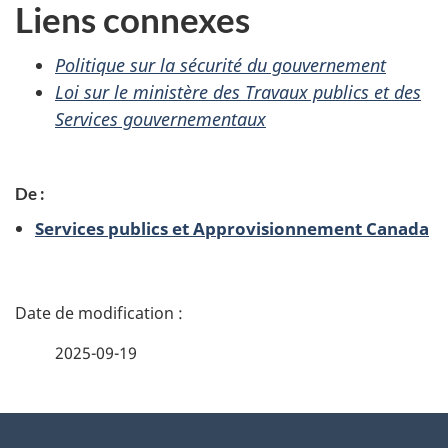
Liens connexes
Politique sur la sécurité du gouvernement
Loi sur le ministère des Travaux publics et des
Services gouvernementaux
De :
Services publics et Approvisionnement Canada
D
é
2025-09-19
t
À
a