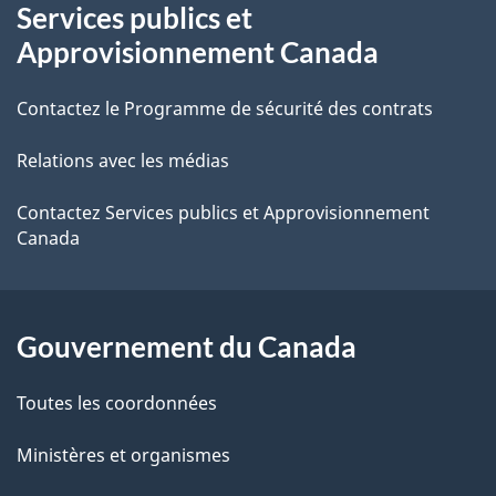
Services publics et
propos
i
Approvisionnement Canada
de
l
Contactez le Programme de sécurité des contrats
ce
s
Relations avec les médias
site
d
e
Contactez Services publics et Approvisionnement
Canada
l
a
Gouvernement du Canada
p
a
Toutes les coordonnées
g
Ministères et organismes