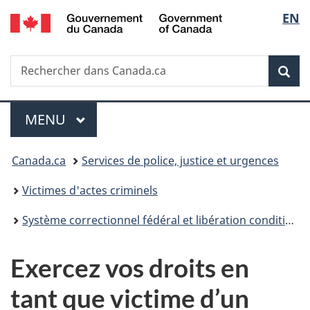
/
Sélec
EN
Passer
Passer
Passer
Government
au
à
à
de
of
contenu
«
la
Canada
Recherche
Rechercher
principal
Au
version
Rec
la
dans
sujet
HTML
Canada.ca
du
simplifiée
langu
Menu
gouvernement
MENU
PRINCIPAL
»
Vous
Canada.ca
Services de police, justice et urgences
êtes
Victimes d'actes criminels
ici :
Système correctionnel fédéral et libération conditionnelle
Exercez vos droits en
tant que victime d’un