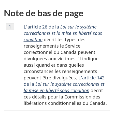
Note de bas de page
Note
L'article 26 de la
Loi sur le système
Retour à la référence de la note de bas de page
1
de
correctionnel et la mise en liberté sous
bas
condition
décrit les types des
de
renseignements le Service
page
correctionnel du Canada peuvent
1
divulguées aux victimes. Il indique
aussi quand et dans quelles
circonstances les renseignements
peuvent être divulguées.
L'article 142
de la
Loi sur le système correctionnel et
la mise en liberté sous condition
décrit
ces détails pour la Commission des
libérations conditionnelles du Canada.