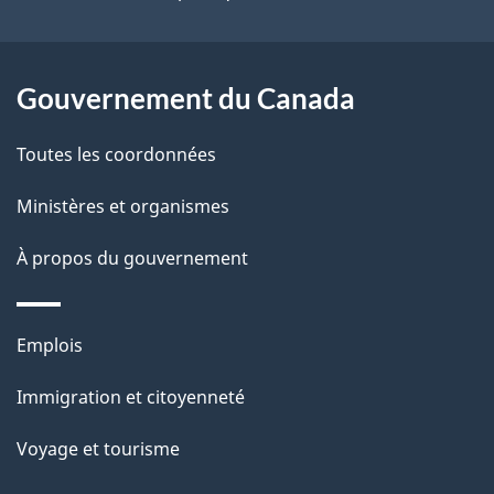
site
t
a
r
p
o
Gouvernement du Canada
a
a
c
g
Toutes les coordonnées
t
e
Ministères et organismes
i
o
À propos du gouvernement
n
s
Thèmes
u
Emplois
et
r
Immigration et citoyenneté
sujets
c
e
Voyage et tourisme
t