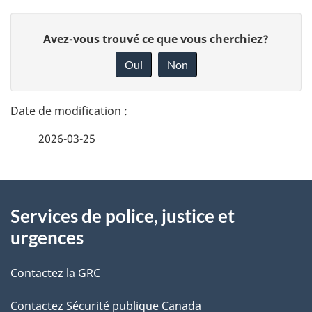
D
D
Avez-vous trouvé ce que vous cherchiez?
é
o
Oui
Non
n
t
n
a
e
2026-03-25
i
z
v
l
o
À
s
t
Services de police, justice et
propos
r
d
urgences
de
e
e
r
Contactez la GRC
ce
l
é
Contactez Sécurité publique Canada