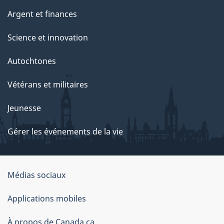
Argent et finances
Science et innovation
Autochtones
Vétérans et militaires
Jeunesse
Gérer les événements de la vie
Organisation
Médias sociaux
du
Applications mobiles
gouvernement
du
À propos de Canada.ca