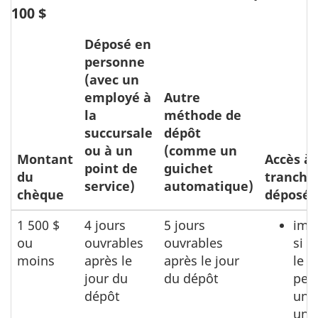
100 $
Déposé en
personne
(avec un
employé à
Autre
la
méthode de
succursale
dépôt
ou à un
(comme un
Montant
Accès à 
point de
guichet
du
tranche 
service)
automatique)
chèque
déposé 
1 500 $
4 jours
5 jours
imm
ou
ouvrables
ouvrables
si 
moins
après le
après le jour
le 
jour du
du dépôt
per
dépôt
un c
un 