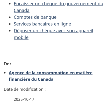
Encaisser un chèque du gouvernement du
Canada
Comptes de banque
Services bancaires en ligne
Déposer un chèque avec son appareil
mobile
D
De :
é
Agence de la consommation en matière
t
financière du Canada
a
i
2025-10-17
l