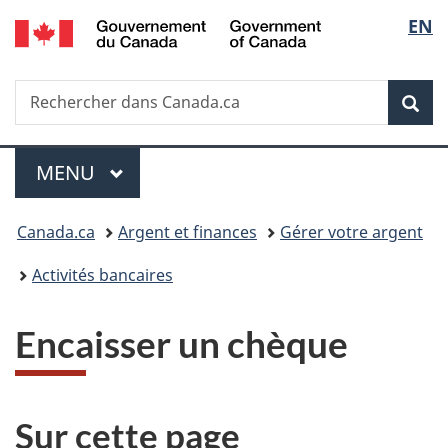
/
Sélec
EN
Passer
Passer
Passer
Government
au
à
à
de
of
contenu
«
la
Canada
Recherche
Rechercher
principal
Au
version
Rec
la
dans
sujet
HTML
Canada.ca
du
simplifiée
langu
Menu
gouvernement
MENU
PRINCIPAL
»
Vous
Canada.ca
Argent et finances
Gérer votre argent
êtes
Activités bancaires
ici :
Encaisser un chèque
Sur cette page