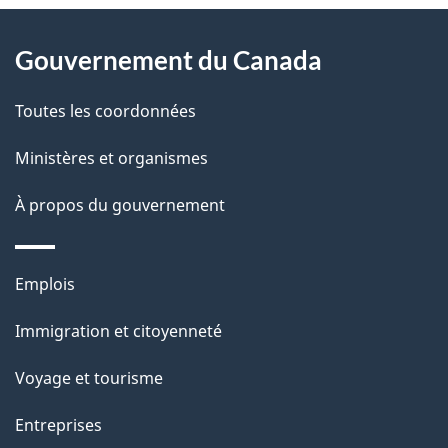
À
s
Gouvernement du Canada
propos
d
de
Toutes les coordonnées
e
ce
l
Ministères et organismes
site
a
À propos du gouvernement
p
Thèmes
Emplois
a
et
g
Immigration et citoyenneté
sujets
e
Voyage et tourisme
Entreprises