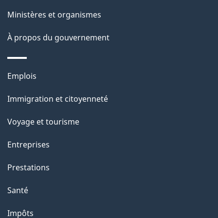
p
r
ce
Ministères et organismes
a
é
site
t
g
À propos du gouvernement
r
e
o
Thèmes
Emplois
a
et
c
Immigration et citoyenneté
sujets
t
Voyage et tourisme
i
o
Entreprises
n
Prestations
s
u
Santé
r
Impôts