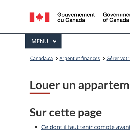
Sélection
de
la
Menu
MENU
PRINCIPAL
langue
Vous
Canada.ca
Argent et finances
Gérer votr
êtes
ici :
Louer un appartem
Sur cette page
Ce dont il faut tenir compte avan