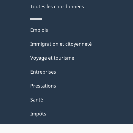
s
de
Toutes les coordonnées
d
ce
e
Thèmes
Emplois
site
et
l
Immigration et citoyenneté
sujets
a
Voyage et tourisme
p
Entreprises
a
Prestations
g
Santé
e
Impôts