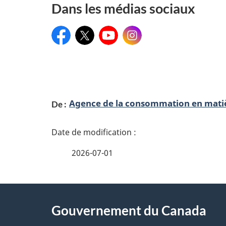
s
n
Dans les médias sociaux
s
d
Facebook
Twitter
YouTube
Instagram
e
e
i
c
g
D
n
r
Agence de la consommation en matiè
De :
é
e
é
m
t
d
e
2026-07-01
a
n
i
i
t
À
t
s
l
Gouvernement du Canada
propos