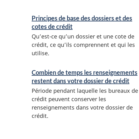
e
S
Principes de base des dossiers et des
e
r
cotes de crédit
r
Qu’est-ce qu’un dossier et une cote de
s
v
crédit, ce qu’ils comprennent et qui les
e
utilise.
i
c
t
Combien de temps les renseignements
e
restent dans votre dossier de crédit
c
s
Période pendant laquelle les bureaux de
o
e
crédit peuvent conserver les
renseignements dans votre dossier de
t
t
crédit.
r
e
e