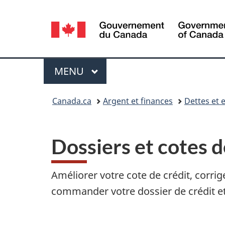
Sélection
de
la
Menu
MENU
PRINCIPAL
langue
Vous
Canada.ca
Argent et finances
Dettes et
êtes
D
ici :
Dossiers et cotes d
o
s
Améliorer votre cote de crédit, corrige
s
commander votre dossier de crédit et
i