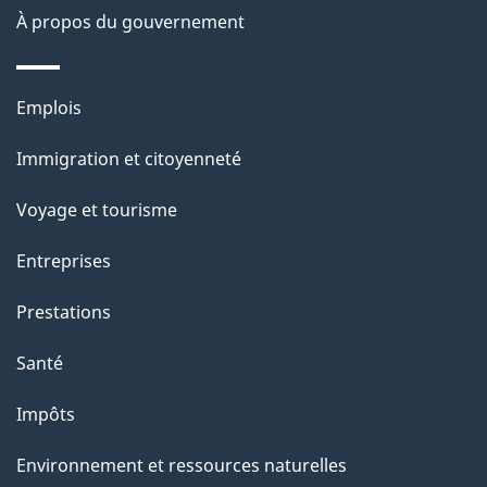
site
a
À propos du gouvernement
p
Thèmes
Emplois
a
et
g
Immigration et citoyenneté
sujets
e
Voyage et tourisme
Entreprises
Prestations
Santé
Impôts
Environnement et ressources naturelles