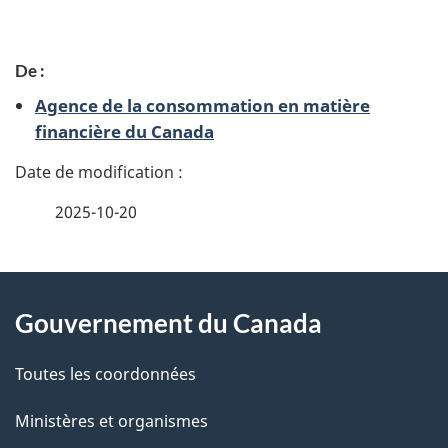
D
De :
é
Agence de la consommation en matière
t
financière du Canada
a
i
2025-10-20
l
À
s
Gouvernement du Canada
propos
d
de
Toutes les coordonnées
e
ce
l
Ministères et organismes