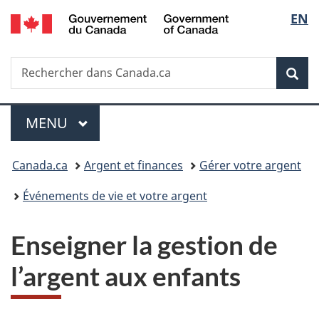
/
Sélec
EN
Passer
Passer
Passer
Government
au
à
à
de
of
contenu
«
la
Canada
Recherche
Rechercher
principal
Au
version
Rec
la
dans
sujet
HTML
Canada.ca
du
simplifiée
langu
Menu
gouvernement
MENU
PRINCIPAL
»
Vous
Canada.ca
Argent et finances
Gérer votre argent
êtes
Événements de vie et votre argent
ici :
Enseigner la gestion de
l’argent aux enfants