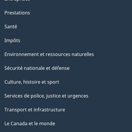
t
t
Prestations
e
Santé
p
a
Impôts
g
Environnement et ressources naturelles
e
Sécurité nationale et défense
Culture, histoire et sport
Services de police, justice et urgences
Transport et infrastructure
Le Canada et le monde