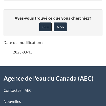
D
D
Avez-vous trouvé ce que vous cherchiez?
é
o
Oui
Non
n
t
n
a
e
2026-03-13
i
z
v
l
o
À
s
t
Agence de l'eau du Canada (AEC)
propos
r
d
de
e
Contactez l'AEC
e
r
ce
Nouvelles
l
é