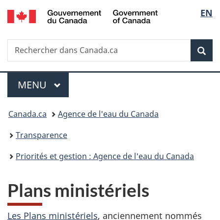
/
Sélec
EN
Passer
Passer
Passer
Government
au
à
à
de
of
contenu
«
la
Canada
Recherche
Rechercher
principal
Au
version
Rec
la
dans
sujet
HTML
Canada.ca
du
simplifiée
langu
Menu
gouvernement
MENU
PRINCIPAL
»
Vous
Canada.ca
Agence de l'eau du Canada
êtes
Transparence
ici :
Priorités et gestion : Agence de l'eau du Canada
Plans ministériels
Les Plans ministériels
, anciennement nommés