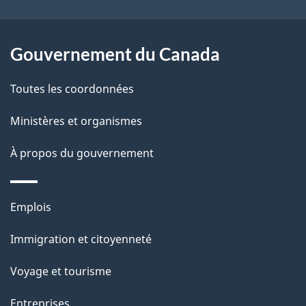
site
t
a
r
Gouvernement du Canada
p
o
a
a
Toutes les coordonnées
c
g
Ministères et organismes
t
e
i
À propos du gouvernement
o
n
Thèmes
s
Emplois
et
u
Immigration et citoyenneté
sujets
r
c
Voyage et tourisme
e
Entreprises