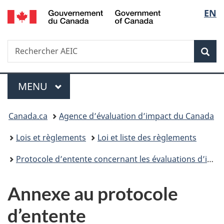
/
Sélec
EN
Passer
Passer
Passer
Government
au
à
à
de
of
contenu
«
la
Canada
Recherche
Rechercher
principal
Au
version
Rec
la
AEIC
sujet
HTML
du
simplifiée
langu
Menu
gouvernement
MENU
PRINCIPAL
»
Vous
Canada.ca
Agence d’évaluation d’impact du Canada
êtes
Lois et règlements
Loi et liste des règlements
ici :
Protocole d’entente concernant les évaluations d’impact intégrées en vertu de la Loi sur l’évaluation d’impact entre l’Agence d’évaluation d’impact du Canada et la Commission canadienne de sûreté nucléaire
Annexe au protocole
d’entente