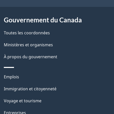
n
l
a
Gouvernement du Canada
p
Toutes les coordonnées
a
Ministères et organismes
g
À propos du gouvernement
e
Thèmes
Emplois
et
Immigration et citoyenneté
sujets
Voyage et tourisme
Entreprises