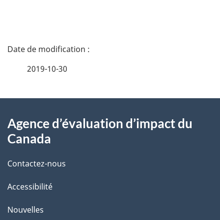
c
u
m
D
e
é
n
2019-10-30
t
t
n
À
a
a
Agence d’évaluation d’impact du
v
propos
i
Canada
i
de
l
g
Contactez-nous
ce
s
a
t
Accessibilité
site
d
i
e
Nouvelles
o