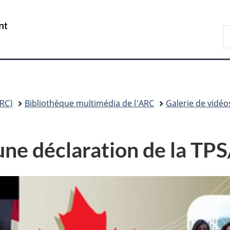
Passer
Passer
Passer
au
à
à
/
R
contenu
«
la
Government
A
principal
Au
version
of
sujet
HTML
Canada
du
simplifiée
gouvernement
»
RC)
Bibliothèque multimédia de l'ARC
Galerie de vidéo
ne déclaration de la TP