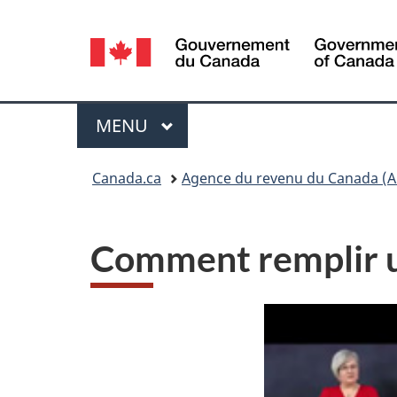
Sélection
de
la
Menu
MENU
PRINCIPAL
langue
Vous
Canada.ca
Agence du revenu du Canada (A
êtes
ici :
Comment remplir u