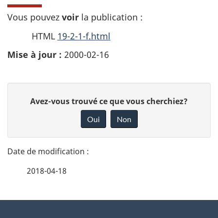
Vous pouvez
voir
la publication :
HTML
19-2-1-f.html
Mise à jour :
2000-02-16
D
D
Avez-vous trouvé ce que vous cherchiez?
é
o
Oui
Non
n
t
n
a
e
2018-04-18
i
z
v
l
o
À