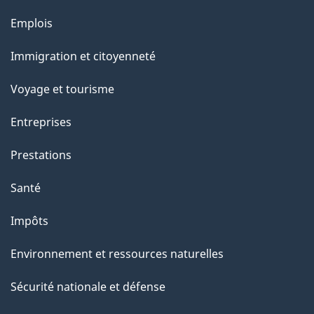
u
Thèmes
Emplois
r
et
c
Immigration et citoyenneté
sujets
e
Voyage et tourisme
t
t
Entreprises
e
Prestations
p
a
Santé
g
Impôts
e
Environnement et ressources naturelles
Sécurité nationale et défense