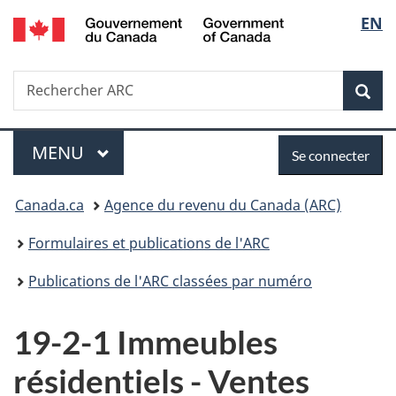
/
Sélec
EN
Passer
Passer
Passer
Government
au
à
à
de
of
contenu
«
la
Canada
Recherche
Rechercher
principal
Au
version
Rec
la
ARC
sujet
HTML
du
simplifiée
langu
Menu
Se
gouvernement
MENU
PRINCIPAL
Se connecter
»
connecter
Vous
Canada.ca
Agence du revenu du Canada (ARC)
êtes
Formulaires et publications de l'ARC
ici :
Publications de l'ARC classées par numéro
19-2-1 Immeubles
résidentiels - Ventes