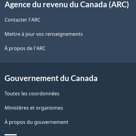
s
t
Agence du revenu du Canada (ARC)
propos
r
d
de
e
Contacter l’ARC
e
r
ce
Mettre à jour vos renseignements
l
é
site
t
À propos de l'ARC
a
r
p
o
a
a
Gouvernement du Canada
c
g
Toutes les coordonnées
t
e
i
Ministères et organismes
o
À propos du gouvernement
n
s