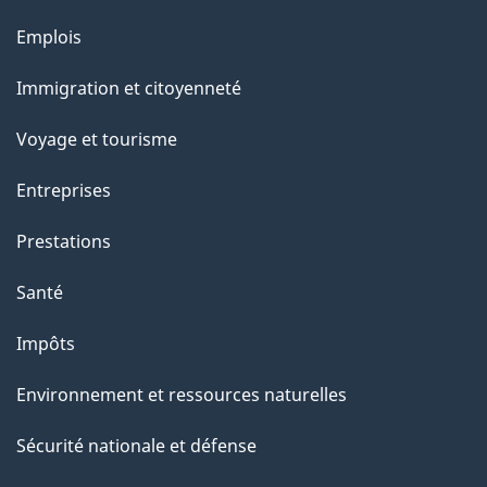
u
Thèmes
Emplois
r
et
c
Immigration et citoyenneté
sujets
e
Voyage et tourisme
t
t
Entreprises
e
Prestations
p
a
Santé
g
Impôts
e
Environnement et ressources naturelles
Sécurité nationale et défense