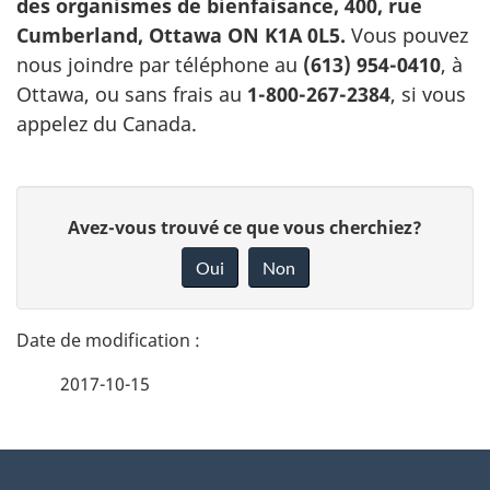
des organismes de bienfaisance, 400, rue
Cumberland, Ottawa ON K1A 0L5.
Vous pouvez
nous joindre par téléphone au
(613) 954-0410
, à
Ottawa, ou sans frais au
1-800-267-2384
, si vous
appelez du Canada.
D
D
Avez-vous trouvé ce que vous cherchiez?
é
o
Oui
Non
n
t
n
a
e
2017-10-15
i
z
v
l
o
À