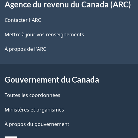
s
t
Agence du revenu du Canada (ARC)
propos
r
d
de
e
Contacter l’ARC
e
r
ce
Mettre à jour vos renseignements
l
é
site
t
À propos de l'ARC
a
r
p
o
a
a
Gouvernement du Canada
c
g
Toutes les coordonnées
t
e
i
Ministères et organismes
o
À propos du gouvernement
n
s