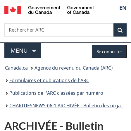
/
Sélec
EN
Passer
Passer
Passer
Government
au
à
à
de
of
contenu
«
la
Canada
Recherche
Rechercher
principal
Au
version
Rec
la
ARC
sujet
HTML
du
simplifiée
langu
Menu
Se
gouvernement
MENU
PRINCIPAL
Se connecter
»
connecter
Vous
Canada.ca
Agence du revenu du Canada (ARC)
êtes
Formulaires et publications de l'ARC
ici :
Publications de l'ARC classées par numéro
CHARITIESNEWS-06-1 ARCHIVÉE - Bulletin des organismes de bienfaisance enregistrés - Automne 1996 - Numéro spécial
ARCHIVÉE - Bulletin