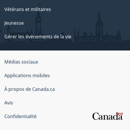
Vétérans et militaires
Jeunesse
Gérer les événements de la vie
Organisation
Médias sociaux
du
Applications mobiles
gouvernement
du
À propos de Canada.ca
Canada
Avis
Confidentialité