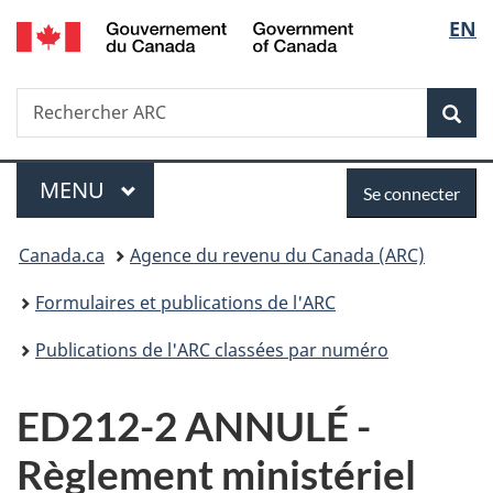
/
Sélec
EN
Passer
Passer
Passer
Government
au
à
à
de
of
contenu
«
la
Canada
Recherche
Rechercher
principal
Au
version
Rec
la
ARC
sujet
HTML
du
simplifiée
langu
Menu
Se
gouvernement
MENU
PRINCIPAL
Se connecter
»
connecter
Vous
Canada.ca
Agence du revenu du Canada (ARC)
êtes
Formulaires et publications de l'ARC
ici :
Publications de l'ARC classées par numéro
ED212-2 ANNULÉ -
Règlement ministériel