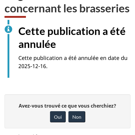
concernant les brasseries
Cette publication a été
annulée
Cette publication a été annulée en date du
2025-12-16.
D
D
Avez-vous trouvé ce que vous cherchiez?
é
o
Oui
Non
n
t
n