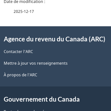
a
e
2025-12-17
i
z
v
l
o
À
s
t
Agence du revenu du Canada (ARC)
propos
r
d
de
e
Contacter l’ARC
e
r
ce
Mettre à jour vos renseignements
l
é
site
t
À propos de l'ARC
a
r
p
o
a
a
Gouvernement du Canada
c
g