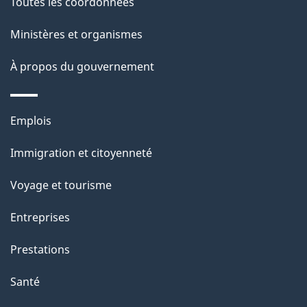
Toutes les coordonnées
t
e
i
Ministères et organismes
o
À propos du gouvernement
n
s
u
Thèmes
Emplois
r
et
c
Immigration et citoyenneté
sujets
e
Voyage et tourisme
t
t
Entreprises
e
Prestations
p
a
Santé
g