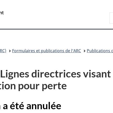
Passer
Passer
Passer
au
à
à
/
R
contenu
«
la
Government
A
principal
Au
version
of
sujet
HTML
Canada
du
simplifiée
gouvernement
»
RC)
Formulaires et publications de l'ARC
Publications 
nes directrices visant l
tion pour perte
 a été annulée