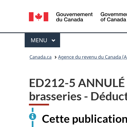
Sélection
de
la
Menu
MENU
PRINCIPAL
langue
Vous
Canada.ca
Agence du revenu du Canada (A
êtes
ici :
ED212-5 ANNULÉ Lig
brasseries - Déduc
Cette publication