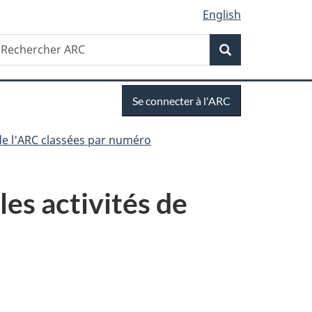
English
Recherche
echercher
Recherche
RC
Se
Se connecter à l'ARC
connecter
de l'ARC classées par numéro
es activités de