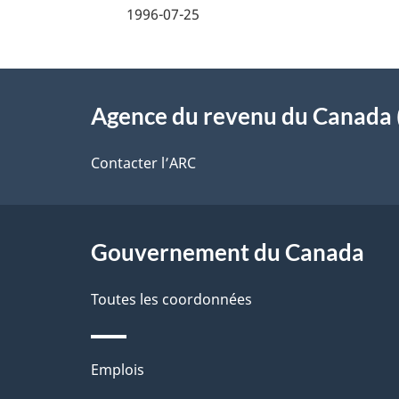
e
i
1996-07-25
z
l
v
À
s
o
Agence du revenu du Canada 
propos
d
t
de
Contacter l’ARC
r
e
ce
e
l
r
site
Gouvernement du Canada
a
é
Toutes les coordonnées
p
t
a
r
Thèmes
Emplois
o
g