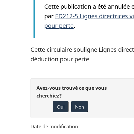
Cette publication a été annulée 
par
ED212-5 Lignes directrices vi
pour perte
.
Cette circulaire souligne Lignes direct
déduction pour perte.
D
D
Avez-vous trouvé ce que vous
é
cherchiez?
o
Oui
Non
t
n
n
a