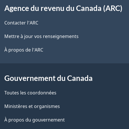
s
t
Agence du revenu du Canada (ARC)
propos
r
d
de
e
Contacter l’ARC
e
r
ce
Mettre à jour vos renseignements
l
é
site
t
À propos de l'ARC
a
r
p
o
a
a
Gouvernement du Canada
c
g
Toutes les coordonnées
t
e
i
Ministères et organismes
o
À propos du gouvernement
n