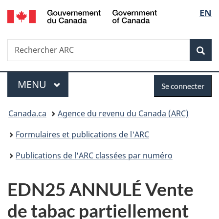
/
Sélec
EN
Passer
Passer
Passer
Government
au
à
à
de
of
contenu
«
la
Canada
Recherche
Rechercher
principal
Au
version
Rec
la
ARC
sujet
HTML
du
simplifiée
langu
Menu
Se
gouvernement
MENU
PRINCIPAL
Se connecter
»
connecter
Vous
Canada.ca
Agence du revenu du Canada (ARC)
êtes
Formulaires et publications de l'ARC
ici :
Publications de l'ARC classées par numéro
EDN25 ANNULÉ Vente
de tabac partiellement