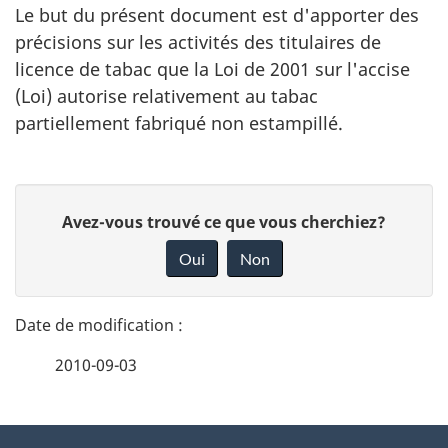
Le but du présent document est d'apporter des
précisions sur les activités des titulaires de
licence de tabac que la Loi de 2001 sur l'accise
(Loi) autorise relativement au tabac
partiellement fabriqué non estampillé.
D
D
Avez-vous trouvé ce que vous cherchiez?
é
o
Oui
Non
n
t
n
a
e
2010-09-03
i
z
v
l
o
À