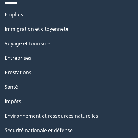
s
u
Thèmes
Emplois
r
et
c
Immigration et citoyenneté
sujets
e
Voyage et tourisme
t
t
Entreprises
e
Prestations
p
a
Santé
g
Impôts
e
Environnement et ressources naturelles
Sécurité nationale et défense