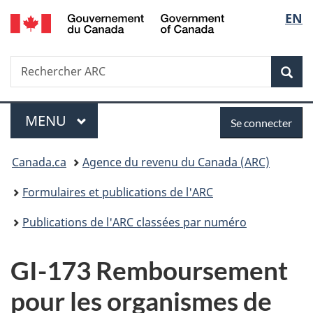
/
Sélec
EN
Passer
Passer
Passer
Government
au
à
à
de
of
contenu
«
la
Canada
Recherche
Rechercher
principal
Au
version
Rec
la
ARC
sujet
HTML
du
simplifiée
langu
Menu
Se
gouvernement
MENU
PRINCIPAL
Se connecter
»
connecter
Vous
Canada.ca
Agence du revenu du Canada (ARC)
êtes
Formulaires et publications de l'ARC
ici :
Publications de l'ARC classées par numéro
GI-173 Remboursement
pour les organismes de