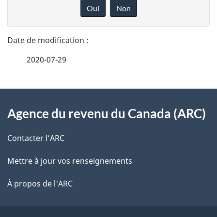
é
o
Oui
Non
n
t
n
a
e
2020-07-29
i
z
v
l
o
À
s
t
Agence du revenu du Canada (ARC)
propos
r
d
de
e
Contacter l’ARC
e
r
ce
Mettre à jour vos renseignements
l
é
site
t
À propos de l'ARC
a
r
p
o