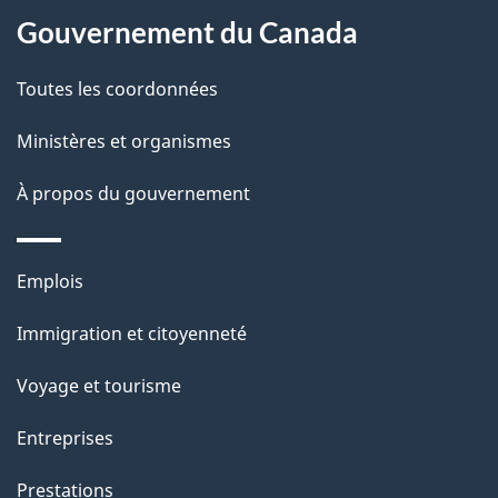
a
a
Gouvernement du Canada
c
g
Toutes les coordonnées
t
e
i
Ministères et organismes
o
À propos du gouvernement
n
s
u
Thèmes
Emplois
r
et
c
Immigration et citoyenneté
sujets
e
Voyage et tourisme
t
t
Entreprises
e
Prestations