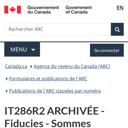
/
Sélec
EN
Passer
Passer
Passer
Government
au
à
à
de
of
contenu
«
la
Canada
Recherche
Rechercher
principal
Au
version
Rec
la
ARC
sujet
HTML
du
simplifiée
langu
Menu
Se
gouvernement
MENU
PRINCIPAL
Se connecter
»
connecter
Vous
Canada.ca
Agence du revenu du Canada (ARC)
êtes
Formulaires et publications de l'ARC
ici :
Publications de l'ARC classées par numéro
IT286R2 ARCHIVÉE -
Fiducies - Sommes