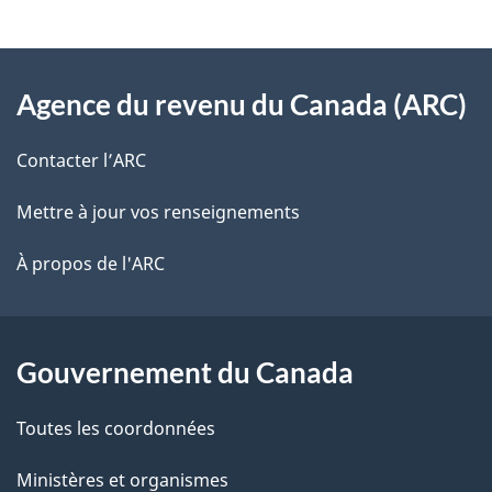
v
l
o
À
s
t
Agence du revenu du Canada (ARC)
propos
r
d
de
e
Contacter l’ARC
e
r
ce
Mettre à jour vos renseignements
l
é
site
t
À propos de l'ARC
a
r
p
o
a
a
Gouvernement du Canada
c
g
Toutes les coordonnées
t
e
i
Ministères et organismes