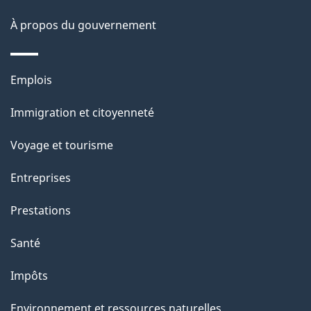
o
À propos du gouvernement
n
s
u
Thèmes
Emplois
r
et
c
Immigration et citoyenneté
sujets
e
Voyage et tourisme
t
t
Entreprises
e
Prestations
p
a
Santé
g
Impôts
e
Environnement et ressources naturelles