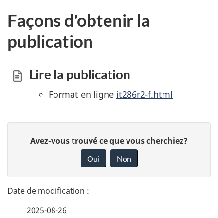
Façons d'obtenir la
publication
Lire la publication
Format en ligne
it286r2-f.html
D
D
Avez-vous trouvé ce que vous cherchiez?
é
o
Oui
Non
n
t
n
a
e
2025-08-26
i
z