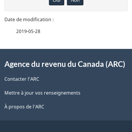
n
t
n
a
e
2019-05-28
i
z
v
l
o
À
s
t
Agence du revenu du Canada (ARC)
propos
r
d
de
e
Contacter l’ARC
e
r
ce
Mettre à jour vos renseignements
l
é
site
t
À propos de l'ARC
a
r
p
o