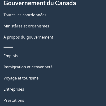
a
a
Gouvernement du Canada
c
g
Toutes les coordonnées
t
e
i
Ministères et organismes
o
À propos du gouvernement
n
s
u
Thèmes
Emplois
r
et
c
Immigration et citoyenneté
sujets
e
Voyage et tourisme
t
t
Entreprises
e
Prestations
p