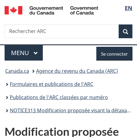
/
Sélec
EN
Passer
Passer
Passer
Government
au
à
à
de
of
contenu
«
la
Canada
Recherche
Rechercher
principal
Au
version
Rec
la
ARC
sujet
HTML
du
simplifiée
langu
Menu
Se
gouvernement
MENU
PRINCIPAL
Se connecter
»
connecter
Vous
Canada.ca
Agence du revenu du Canada (ARC)
êtes
Formulaires et publications de l'ARC
ici :
Publications de l'ARC classées par numéro
NOTICE313 Modification proposée visant la détaxation de certains appareils pour les soins des pieds
Modification proposée