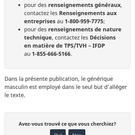
pour des
renseignements généraux
,
contactez les
Renseignements aux
entreprises
au
1‑800‑959‑7775
;
pour des
renseignements de nature
technique
, contactez les
Décisions
en matière de TPS/TVH – IFDP
au
1‑855‑666‑5166
.
Dans la présente publication, le générique
masculin est employé dans le seul but d’alléger
le texte.
D
D
Avez-vous trouvé ce que vous cherchiez?
é
o
Oui
Non