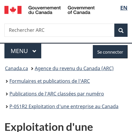
/
Sélec
EN
Passer
Passer
Passer
Government
au
à
à
de
of
contenu
«
la
Canada
Recherche
Rechercher
principal
Au
version
Rec
la
ARC
sujet
HTML
du
simplifiée
langu
Menu
Se
gouvernement
MENU
PRINCIPAL
Se connecter
»
connecter
Vous
Canada.ca
Agence du revenu du Canada (ARC)
êtes
Formulaires et publications de l'ARC
ici :
Publications de l'ARC classées par numéro
P-051R2 Exploitation d'une entreprise au Canada
Exploitation d'une