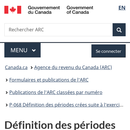
/
Sélec
EN
Passer
Passer
Passer
Government
au
à
à
de
of
contenu
«
la
Canada
Recherche
Rechercher
principal
Au
version
Rec
la
ARC
sujet
HTML
du
simplifiée
langu
Menu
Se
gouvernement
MENU
PRINCIPAL
Se connecter
»
connecter
Vous
Canada.ca
Agence du revenu du Canada (ARC)
êtes
Formulaires et publications de l'ARC
ici :
Publications de l'ARC classées par numéro
P-068 Définition des périodes crées suite à l'exercice d'un choix ou à la révocation d'un choix visant à modifier un exercice.
Définition des périodes