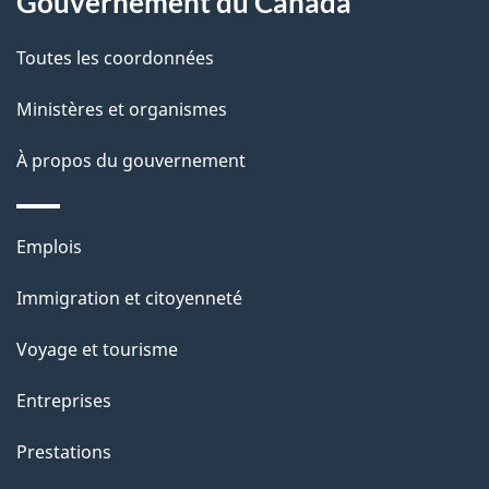
a
Gouvernement du Canada
c
g
Toutes les coordonnées
t
e
i
Ministères et organismes
o
À propos du gouvernement
n
s
u
Thèmes
Emplois
r
et
c
Immigration et citoyenneté
sujets
e
Voyage et tourisme
t
t
Entreprises
e
Prestations
p