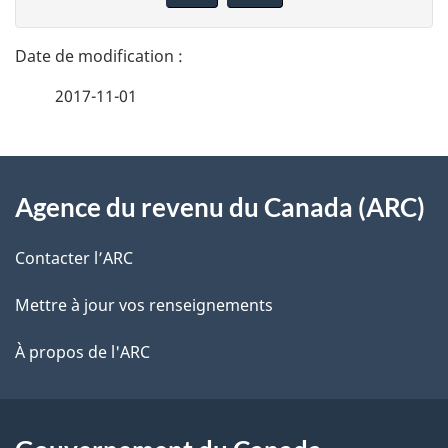
n
t
n
a
e
2017-11-01
i
z
v
l
o
À
s
t
Agence du revenu du Canada (ARC)
propos
r
d
de
e
Contacter l’ARC
e
r
ce
Mettre à jour vos renseignements
l
é
site
t
À propos de l'ARC
a
r
p
o
a