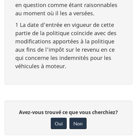
en question comme étant raisonnables
au moment où il les a versées.
1 La date d'entrée en vigueur de cette
partie de la politique coïncide avec des
modifications apportées à la politique
aux fins de l'impôt sur le revenu en ce
qui concerne les indemnités pour les
véhicules à moteur.
D
D
Avez-vous trouvé ce que vous cherchiez?
é
o
Oui
Non
n
t