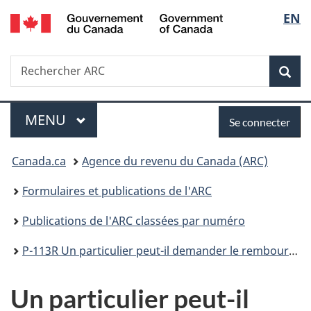
/
Sélec
EN
Passer
Passer
Passer
Government
au
à
à
de
of
contenu
«
la
Canada
Recherche
Rechercher
principal
Au
version
Rec
la
ARC
sujet
HTML
du
simplifiée
langu
Menu
Se
gouvernement
MENU
PRINCIPAL
Se connecter
»
connecter
Vous
Canada.ca
Agence du revenu du Canada (ARC)
êtes
Formulaires et publications de l'ARC
ici :
Publications de l'ARC classées par numéro
P-113R Un particulier peut-il demander le remboursement de la TPS/TVH pour salariés et associés pour des frais afférents à une automobile s'il a reçu une indemnité
Un particulier peut-il