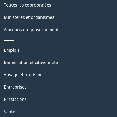
g
Toutes les coordonnées
t
e
i
Ministères et organismes
o
À propos du gouvernement
n
s
u
Thèmes
Emplois
r
et
c
Immigration et citoyenneté
sujets
e
Voyage et tourisme
t
t
Entreprises
e
Prestations
p
a
Santé