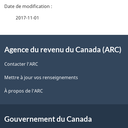
n
a
e
2017-11-01
i
z
v
l
o
À
s
t
Agence du revenu du Canada (ARC)
propos
r
d
de
e
Contacter l’ARC
e
r
ce
Mettre à jour vos renseignements
l
é
site
t
À propos de l'ARC
a
r
p
o
a
a
Gouvernement du Canada
c