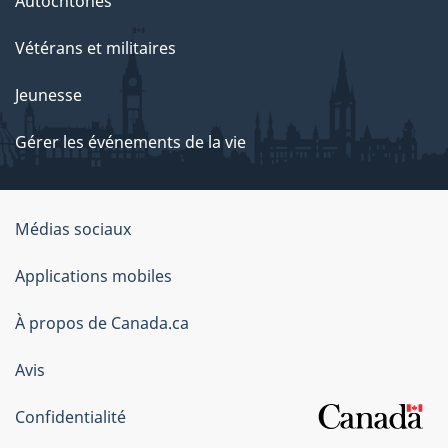
Autochtones
Vétérans et militaires
Jeunesse
Gérer les événements de la vie
Organisation
Médias sociaux
du
Applications mobiles
gouvernement
du
À propos de Canada.ca
Canada
Avis
Confidentialité