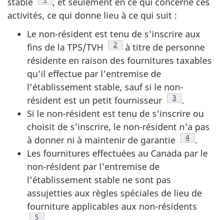
stable
, et seulement en ce qui concerne ces
activités, ce qui donne lieu à ce qui suit :
Le non-résident est tenu de s'inscrire aux
Note de bas de page
2
fins de la TPS/TVH
à titre de personne
résidente en raison des fournitures taxables
qu'il effectue par l'entremise de
l'établissement stable, sauf si le non-
Note de bas d
3
résident est un petit fournisseur
.
Si le non-résident est tenu de s'inscrire ou
choisit de s'inscrire, le non-résident n'a pas
Note de b
4
à donner ni à maintenir de garantie
.
Les fournitures effectuées au Canada par le
non-résident par l'entremise de
l'établissement stable ne sont pas
assujetties aux règles spéciales de lieu de
fourniture applicables aux non-résidents
Note de bas de page
5
.