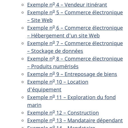
o
Exemple n
4 – Vendeur itinérant
o
Exemple n
5 – Commerce électronique
– Site Web
o
Exemple n
6 – Commerce électronique
– Hébergement d'un site Web
o
Exemple n
7 – Commerce électronique
– Stockage de données
o
Exemple n
8 – Commerce électronique
– Produits numérisés
o
Exemple n
9 – Entreposage de biens
o
Exemple n
10 – Location
d'équipement
o
Exemple n
11 – Exploration du fond
marin
o
Exemple n
12 – Construction
o
Exemple n
13 – Mandataire dépendant
o
Exemple n
14 – Mandataire