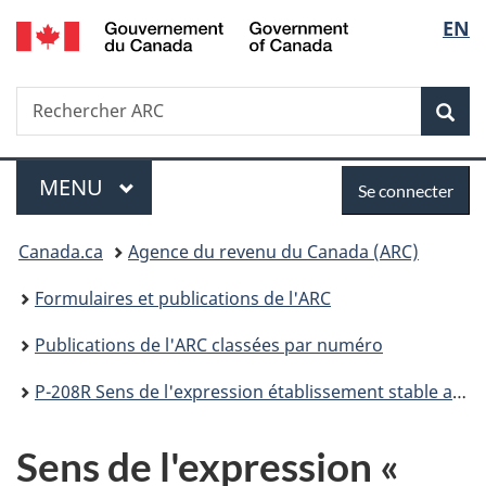
/
Sélec
EN
Passer
Passer
Passer
Government
au
à
à
de
of
contenu
«
la
Canada
Recherche
Rechercher
principal
Au
version
Rec
la
ARC
sujet
HTML
du
simplifiée
langu
Menu
Se
gouvernement
MENU
PRINCIPAL
Se connecter
»
connecter
Vous
Canada.ca
Agence du revenu du Canada (ARC)
êtes
Formulaires et publications de l'ARC
ici :
Publications de l'ARC classées par numéro
P-208R Sens de l'expression établissement stable au paragraphe 123(1) de la Loi sur la taxe d'accise (la Loi)
Sens de l'expression «