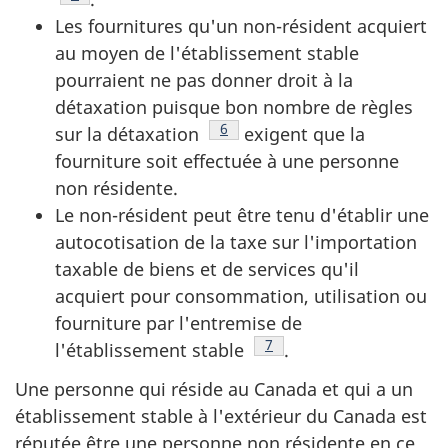
Les fournitures qu'un non-résident acquiert
au moyen de l'établissement stable
pourraient ne pas donner droit à la
détaxation puisque bon nombre de règles
Note de bas de page
6
sur la détaxation
exigent que la
fourniture soit effectuée à une personne
non résidente.
Le non-résident peut être tenu d'établir une
autocotisation de la taxe sur l'importation
taxable de biens et de services qu'il
acquiert pour consommation, utilisation ou
fourniture par l'entremise de
Note de bas de page
7
l'établissement stable
.
Une personne qui réside au Canada et qui a un
établissement stable à l'extérieur du Canada est
réputée être une personne non résidente en ce