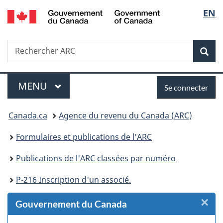
/
Sélec
EN
Passer
Passer
Passer
Passer
Government
au
au
à
à
de
of
Gestionnaire
contenu
«
la
Canada
Recherche
Rechercher
des
principal
Au
version
Rec
la
ARC
Invitations
sujet
HTML
du
simplifiée
langu
Menu
Se
gouvernement
MENU
PRINCIPAL
Se connecter
»
connecter
Vous
Canada.ca
Agence du revenu du Canada (ARC)
êtes
Formulaires et publications de l'ARC
ici :
Publications de l'ARC classées par numéro
P-216 Inscription d'un associé.
×
F
Gouvernement du Canada