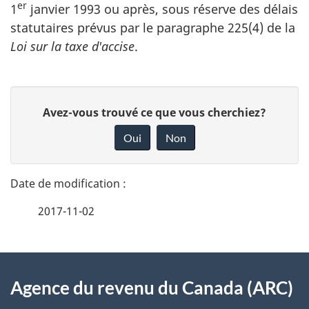
er
1
janvier 1993 ou après, sous réserve des délais
statutaires prévus par le paragraphe 225(4) de la
Loi sur la taxe d'accise
.
D
D
Avez-vous trouvé ce que vous cherchiez?
é
o
Oui
Non
n
t
n
a
e
2017-11-02
i
z
v
l
o
À
s
t
Agence du revenu du Canada (ARC)
propos
r
d