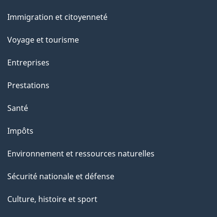
r
et
c
Immigration et citoyenneté
sujets
e
Voyage et tourisme
t
t
Entreprises
e
Prestations
p
a
Santé
g
Impôts
e
Environnement et ressources naturelles
Sécurité nationale et défense
Culture, histoire et sport