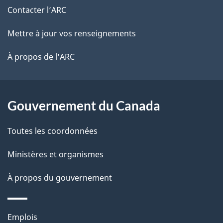
de
e
Contacter l’ARC
e
r
ce
Mettre à jour vos renseignements
l
é
site
t
À propos de l'ARC
a
r
p
o
a
a
Gouvernement du Canada
c
g
Toutes les coordonnées
t
e
i
Ministères et organismes
o
À propos du gouvernement
n
s
u
Thèmes
Emplois