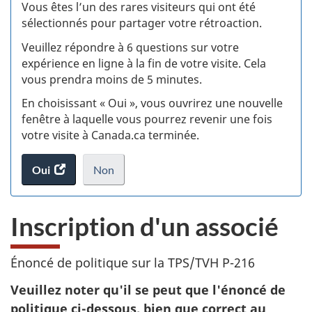
:
Vous êtes l’un des rares visiteurs qui ont été
sélectionnés pour partager votre rétroaction.
S
Veuillez répondre à 6 questions sur votre
d
expérience en ligne à la fin de votre visite. Cela
vous prendra moins de 5 minutes.
si
En choisissant « Oui », vous ouvrirez une nouvelle
w
fenêtre à laquelle vous pourrez revenir une fois
votre visite à Canada.ca terminée.
(t
Oui
accéder
Non
d
au
je
.
sondage.
ne
Inscription d'un associé
veux
pas
participer
Énoncé de politique sur la TPS/TVH P-216
au
sondage
Veuillez noter qu'il se peut que l'énoncé de
du
politique ci-dessous, bien que correct au