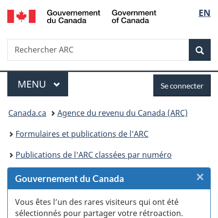
/
Sélec
EN
Passer
Passer
Passer
Passer
Government
au
au
à
à
de
of
Gestionnaire
contenu
«
la
Canada
Recherche
Rechercher
des
principal
Au
version
Rec
la
ARC
Invitations
sujet
HTML
du
simplifiée
langu
Menu
Se
gouvernement
MENU
PRINCIPAL
Se connecter
»
connecter
Vous
Canada.ca
Agence du revenu du Canada (ARC)
êtes
Formulaires et publications de l'ARC
ici :
Publications de l'ARC classées par numéro
×
F
Gouvernement du Canada
:
Vous êtes l’un des rares visiteurs qui ont été
sélectionnés pour partager votre rétroaction.