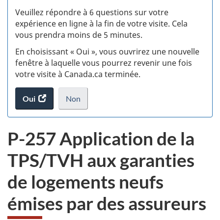
S
Veuillez répondre à 6 questions sur votre
d
expérience en ligne à la fin de votre visite. Cela
vous prendra moins de 5 minutes.
fi
En choisissant « Oui », vous ouvrirez une nouvelle
d
fenêtre à laquelle vous pourrez revenir une fois
votre visite à Canada.ca terminée.
vi
Oui
accéder
Non
(t
au
je
.
sondage.
ne
d
P-257 Application de la
veux
pas
TPS/TVH aux garanties
participer
au
de logements neufs
sondage
du
émises par des assureurs
site
web,