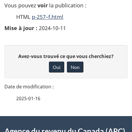
Vous pouvez
voir
la publication :
HTML
p-257–f.html
Mise à jour :
2024-10-11
D
D
Avez-vous trouvé ce que vous cherchiez?
é
o
Oui
Non
n
t
n
a
e
2025-01-16
i
z
v
l
o
À
s
t
Agence du revenu du Canada (ARC)