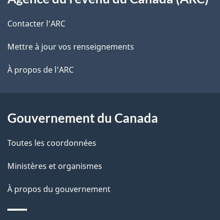
propos
r
d
de
e
Contacter l’ARC
e
r
ce
Mettre à jour vos renseignements
l
é
site
t
À propos de l'ARC
a
r
p
o
a
a
Gouvernement du Canada
c
g
Toutes les coordonnées
t
e
i
Ministères et organismes
o
À propos du gouvernement
n
s