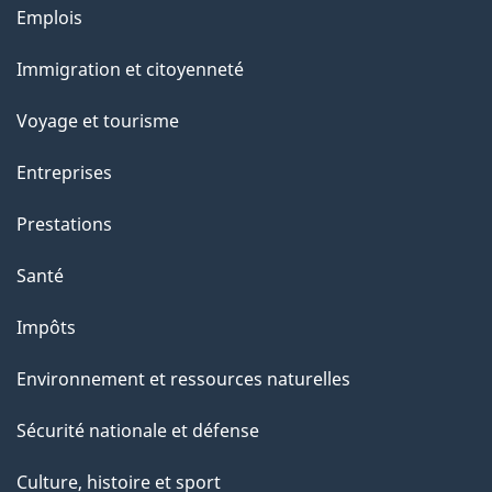
u
Thèmes
Emplois
r
et
c
Immigration et citoyenneté
sujets
e
Voyage et tourisme
t
t
Entreprises
e
Prestations
p
a
Santé
g
Impôts
e
Environnement et ressources naturelles
Sécurité nationale et défense
Culture, histoire et sport