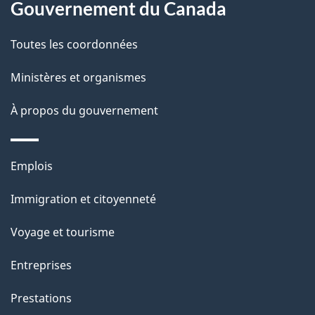
a
a
Gouvernement du Canada
c
g
Toutes les coordonnées
t
e
i
Ministères et organismes
o
À propos du gouvernement
n
s
u
Thèmes
Emplois
r
et
c
Immigration et citoyenneté
sujets
e
Voyage et tourisme
t
t
Entreprises
e
Prestations
p