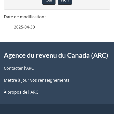
n
t
n
a
e
2025-04-30
i
z
v
l
o
À
s
t
Agence du revenu du Canada (ARC)
propos
r
d
de
e
Contacter l’ARC
e
r
ce
Mettre à jour vos renseignements
l
é
site
t
À propos de l'ARC
a
r
p
o