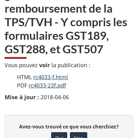
remboursement de la
TPS/TVH - Y compris les
formulaires GST189,
GST288, et GST507
Vous pouvez
voir
la publication :
HTML
rc4033-f.html
PDF
rc4033-23f.pdf
Mise à jour :
2018-04-06
D
D
Avez-vous trouvé ce que vous cherchiez?
é
o
Oui
Non