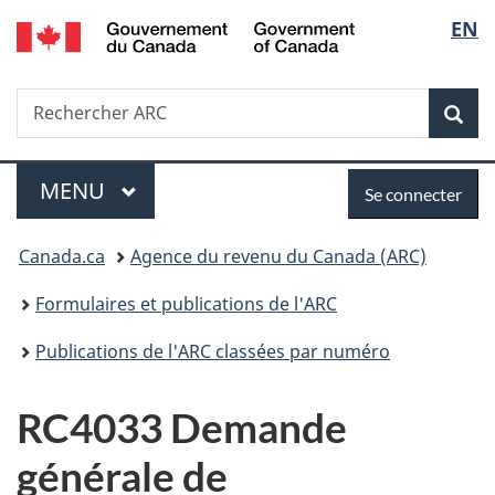
/
Sélec
EN
Passer
Passer
Passer
Government
au
à
à
de
of
contenu
«
la
Canada
Recherche
Rechercher
principal
Au
version
Rec
la
ARC
sujet
HTML
du
simplifiée
langu
Menu
Se
gouvernement
MENU
PRINCIPAL
Se connecter
»
connecter
Vous
Canada.ca
Agence du revenu du Canada (ARC)
êtes
Formulaires et publications de l'ARC
ici :
Publications de l'ARC classées par numéro
RC4033 Demande
générale de