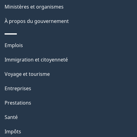
e
i
Ministères et organismes
o
À propos du gouvernement
n
s
u
Thèmes
Emplois
r
et
c
Immigration et citoyenneté
sujets
e
Voyage et tourisme
t
t
Entreprises
e
Prestations
p
a
Santé
g
Impôts
e