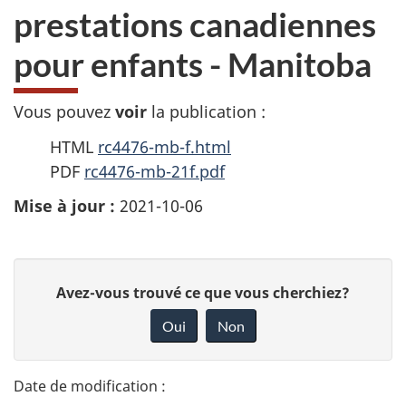
prestations canadiennes
pour enfants - Manitoba
Vous pouvez
voir
la publication :
HTML
rc4476-mb-f.html
PDF
rc4476-mb-21f.pdf
Mise à jour :
2021-10-06
D
D
Avez-vous trouvé ce que vous cherchiez?
é
o
Oui
Non
n
t
n
a
e