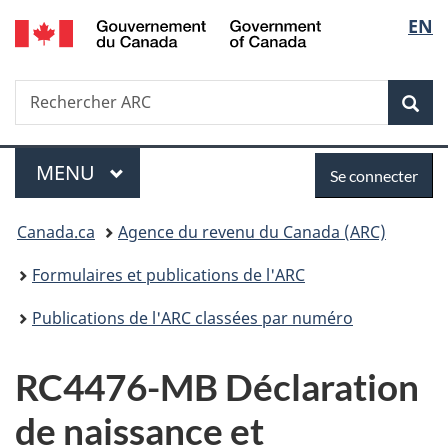
/
Sélec
EN
Passer
Passer
Passer
Government
au
à
à
de
of
contenu
«
la
Canada
Recherche
Rechercher
principal
Au
version
Rec
la
ARC
sujet
HTML
du
simplifiée
langu
Menu
Se
gouvernement
MENU
PRINCIPAL
Se connecter
»
connecter
Vous
Canada.ca
Agence du revenu du Canada (ARC)
êtes
Formulaires et publications de l'ARC
ici :
Publications de l'ARC classées par numéro
RC4476-MB Déclaration
de naissance et