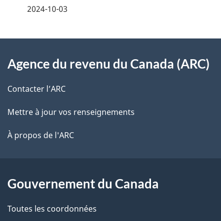
2024-10-03
i
z
v
l
o
À
s
t
Agence du revenu du Canada (ARC)
propos
r
d
de
e
Contacter l’ARC
e
r
ce
Mettre à jour vos renseignements
l
é
site
t
À propos de l'ARC
a
r
p
o
a
a
Gouvernement du Canada
c
g
Toutes les coordonnées
t