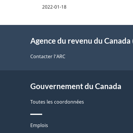
e
i
2022-01-18
z
l
v
À
s
o
Agence du revenu du Canada 
propos
d
t
de
Contacter l’ARC
r
e
ce
e
l
r
site
Gouvernement du Canada
a
é
Toutes les coordonnées
p
t
a
r
Thèmes
Emplois
o