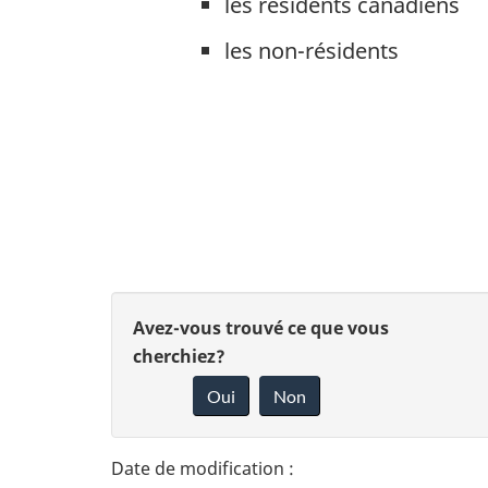
les résidents canadiens
les non-résidents
D
D
Avez-vous trouvé ce que vous
é
cherchiez?
o
Oui
Non
t
n
n
a