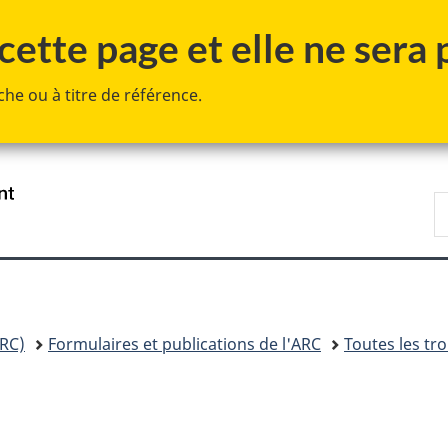
Passer
Passer
Passer
ette page et elle ne sera p
au
à
à
contenu
«
la
he ou à titre de référence.
principal
Au
version
sujet
HTML
du
simplifiée
gouvernement
»
/
R
Government
A
of
Canada
RC)
Formulaires et publications de l'ARC
Toutes les tr