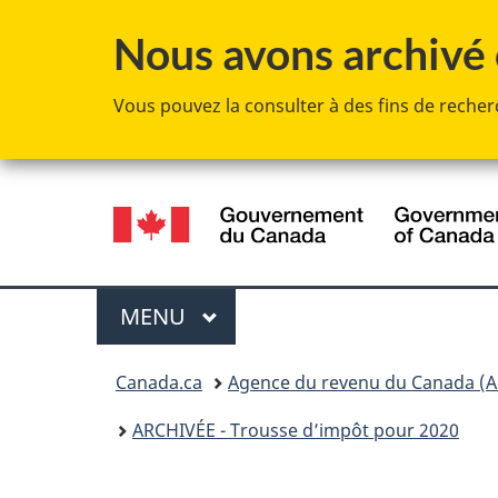
Nous avons archivé c
Vous pouvez la consulter à des fins de recherc
Sélection
de
la
Menu
MENU
PRINCIPAL
langue
Vous
Canada.ca
Agence du revenu du Canada (A
êtes
ARCHIVÉE - Trousse d’impôt pour 2020
ici :