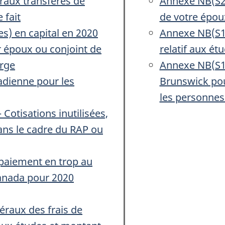
raux transférés de
Annexe NB(S2)
 fait
de votre époux
s) en capital en 2020
Annexe NB(S11
 époux ou conjoint de
relatif aux é
arge
Annexe NB(S12
adienne pour les
Brunswick pou
les personnes
Cotisations inutilisées,
dans le cadre du RAP ou
 paiement en trop au
anada pour 2020
raux des frais de