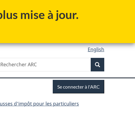
lus mise à jour.
English
Recherche
echercher
Recherche
RC
Se
Se connecter à l'ARC
connecter
ousses d'impôt pour les particuliers