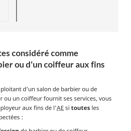
s
êtes considéré comme
t
ier ou d'un coiffeur aux fins
i
s
xploitant d’un salon de barbier ou de
r ou un coiffeur fournit ses services, vous
t
oyeur aux fins de l'
AE
si
toutes
les
pectées :
i
fession
de barbier ou de coiffeur.