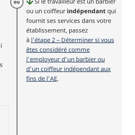
Si le travailleur est un barbier
l
ou un coiffeur
indépendant
qui
fournit ses services dans votre
établissement, passez
à
l'étape 2
– Déterminer si vous
i
êtes considéré comme
l'employeur d'un barbier ou
i
s
d'un coiffeur indépendant aux
fins de l'
AE
.
t
l