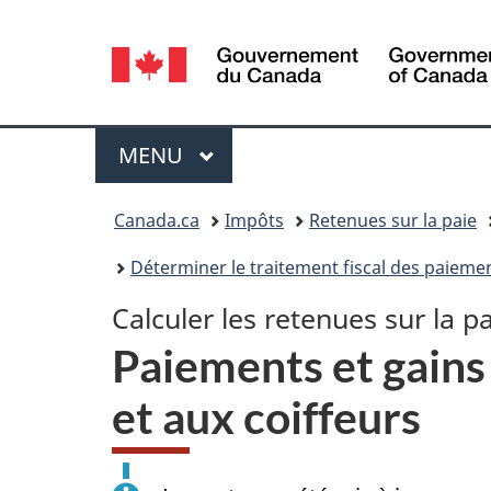
Sélection
de
la
Menu
MENU
PRINCIPAL
langue
Vous
Canada.ca
Impôts
Retenues sur la paie
êtes
Déterminer le traitement fiscal des paieme
ici :
Calculer les retenues sur la pa
Paiements et gains 
et aux coiffeurs