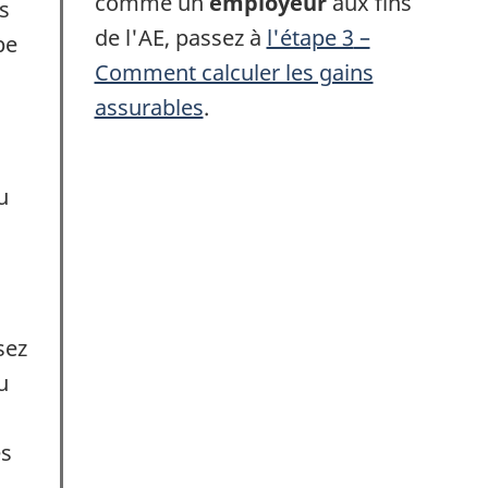
comme un
employeur
aux fins
s
de l'AE, passez à
l'étape 3
–
pe
Comment calculer les gains
assurables
.
u
sez
u
es