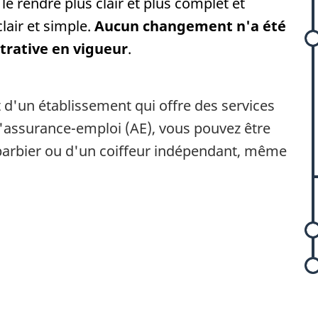
le rendre plus clair et plus complet et
lair et simple.
Aucun changement n'a été
trative en vigueur
.
l
t d'un établissement qui offre des services
 l'assurance-emploi (AE), vous pouvez être
r
arbier ou d'un coiffeur indépendant, même
l
s
r