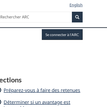
English
Recherche
echercher
Recherche
RC
Se
Se connecter à l'ARC
connecter
C
ections
a
Préparez-vous à faire des retenues
Déterminer si un avantage est