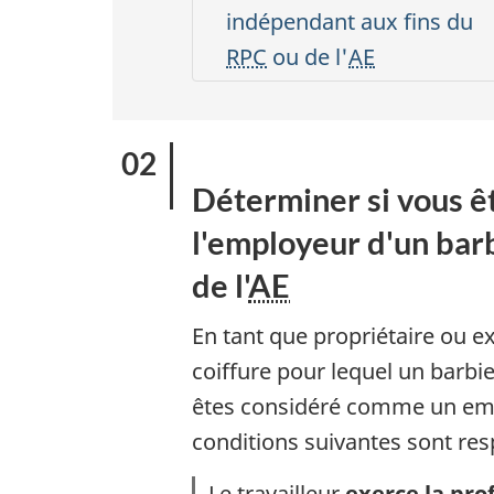
indépendant aux fins du
RPC
ou de l'
AE
Déterminer si vous 
l'employeur d'un barb
de l'
AE
En tant que propriétaire ou e
coiffure pour lequel un barbie
êtes considéré comme un empl
conditions suivantes sont res
Le travailleur
exerce la pro