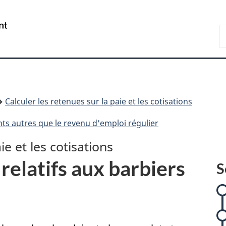
Passer
Passer
Passer
Passer
au
à
à
à
/
R
contenu
:
«
la
Government
A
principal
Calculer
Au
version
of
les
sujet
HTML
Canada
retenues
du
simplifiée
sur
gouvernement
la
»
Calculer les retenues sur la paie et les cotisations
paie
et
nts autres que le revenu d'emploi régulier
les
cotisations
ie et les cotisations
relatifs aux barbiers
S
l