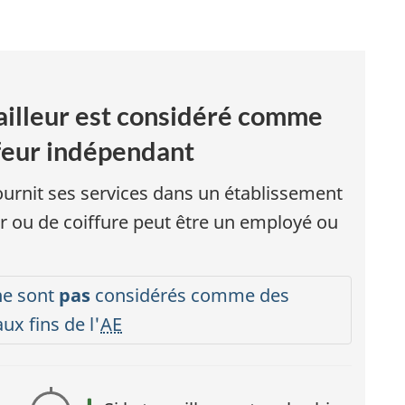
t
vailleur est considéré comme
ffeur indépendant
fournit ses services dans un établissement
er ou de coiffure peut être un employé ou
s
s
 ne sont
pas
considérés comme des
ux fins de l'
AE
r