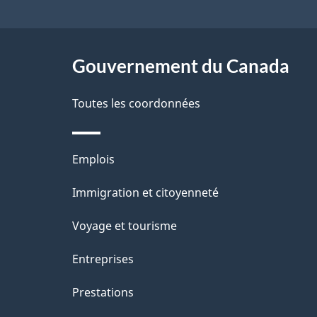
de
r
e
ce
e
l
r
site
Gouvernement du Canada
a
é
Toutes les coordonnées
p
t
a
r
Thèmes
Emplois
o
g
et
Immigration et citoyenneté
a
e
sujets
c
Voyage et tourisme
t
Entreprises
i
Prestations
o