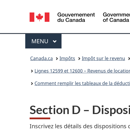
Sélection
de
la
Menu
MENU
PRINCIPAL
langue
Vous
Canada.ca
Impôts
Impôt sur le revenu
êtes
Lignes 12599 et 12600 – Revenus de locatio
ici :
Comment remplir les tableaux de la déduc
Section D – Dispos
Inscrivez les détails des disposition