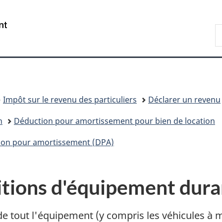
Passer
Passer
Passer
au
à
à
/
R
contenu
«
la
Government
A
principal
Au
version
of
sujet
HTML
Canada
du
simplifiée
gouvernement
»
Impôt sur le revenu des particuliers
Déclarer un revenu
n
Déduction pour amortissement pour bien de location
tion pour amortissement (DPA)
itions d'équipement dura
s de tout l'équipement (y compris les véhicules à