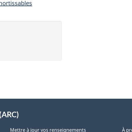
mortissables
(ARC)
Mettre à jour vos renseignements
À pr