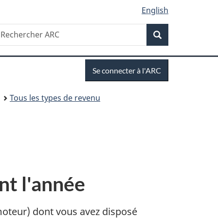
English
Recherche
echercher
Recherche
RC
Se
Se connecter à l'ARC
connecter
Tous les types de revenu
nt l'année
 moteur) dont vous avez disposé