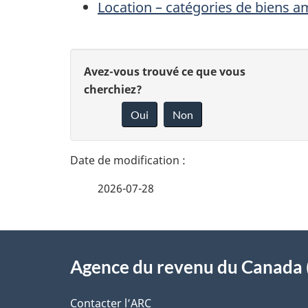
Location – catégories de biens a
D
D
Avez-vous trouvé ce que vous
é
cherchiez?
o
Oui
Non
t
n
n
a
e
i
2026-07-28
z
l
v
À
s
o
Agence du revenu du Canada 
propos
d
t
Contacter l’ARC