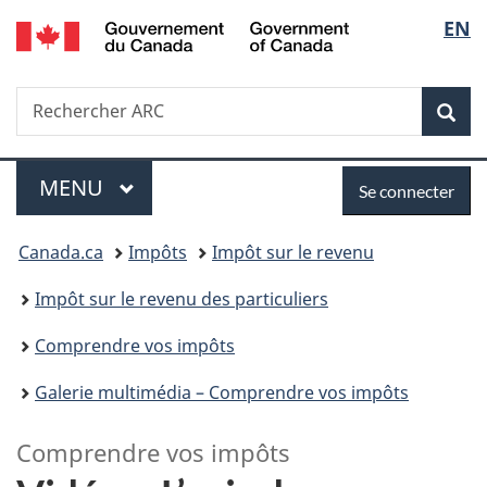
/
Sélec
EN
Passer
Passer
Passer
Government
au
à
à
de
of
contenu
«
la
Canada
Recherche
Rechercher
principal
Au
version
Rec
la
ARC
sujet
HTML
du
simplifiée
langu
Menu
Se
gouvernement
MENU
PRINCIPAL
Se connecter
»
connecter
Vous
Canada.ca
Impôts
Impôt sur le revenu
êtes
Impôt sur le revenu des particuliers
ici :
Comprendre vos impôts
Galerie multimédia – Comprendre vos impôts
Comprendre vos impôts