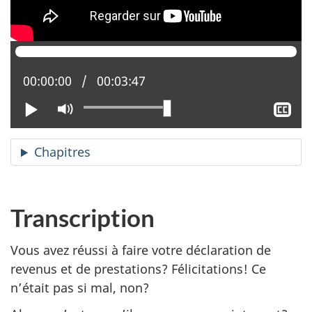
n
s
u
n
Position actuelle :
00:00:00
Temps total :
00:03:47
e
n
Lire
Activer
Aff
o
le
le
mode
sou
u
Chapitres
muet
tit
v
e
l
Transcription
l
e
Vous avez réussi à faire votre déclaration de
f
revenus et de prestations? Félicitations! Ce
e
n’était pas si mal, non?
n
ê