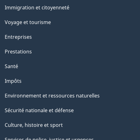
et
c
Immigration et citoyenneté
sujets
e
Voyage et tourisme
t
t
Entreprises
e
Prestations
p
a
Santé
g
Impôts
e
Environnement et ressources naturelles
Sécurité nationale et défense
Culture, histoire et sport
Services de police, justice et urgences