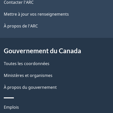
de
e
Contacter l’ARC
e
r
ce
Mettre à jour vos renseignements
l
é
site
t
À propos de l'ARC
a
r
p
o
a
a
Gouvernement du Canada
c
g
Toutes les coordonnées
t
e
i
Ministères et organismes
o
À propos du gouvernement
n
s
u
Thèmes
Emplois
r