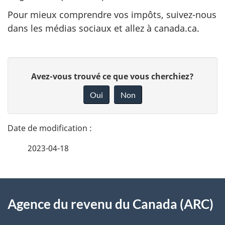
Pour mieux comprendre vos impôts, suivez-nous
dans les médias sociaux et allez à canada.ca.
D
D
Avez-vous trouvé ce que vous cherchiez?
é
o
Oui
Non
n
t
n
a
e
2023-04-18
i
z
v
l
o
À
s
t
Agence du revenu du Canada (ARC)
propos
r
d