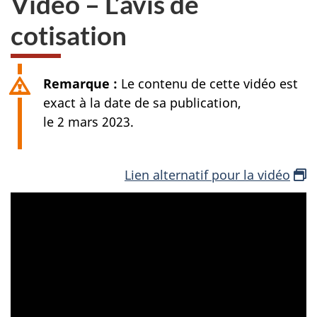
Vidéo – L’avis de
cotisation
Remarque :
Le contenu de cette vidéo est
exact à la date de sa publication,
le 2 mars 2023
.
Lien alternatif pour la vidéo
o
u
v
r
i
r
d
a