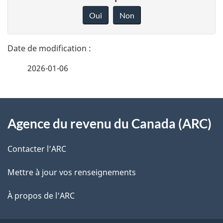
é
o
Oui
Non
n
t
n
a
e
2026-01-06
i
z
v
l
o
À
s
t
Agence du revenu du Canada (ARC)
propos
r
d
de
e
Contacter l’ARC
e
r
ce
Mettre à jour vos renseignements
l
é
site
t
À propos de l'ARC
a
r