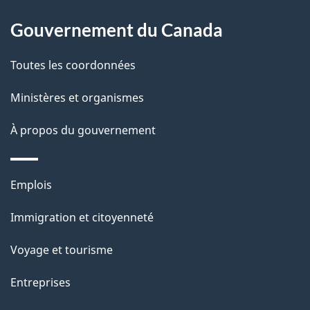
p
o
a
a
Gouvernement du Canada
c
g
Toutes les coordonnées
t
e
i
Ministères et organismes
o
À propos du gouvernement
n
s
u
Thèmes
Emplois
r
et
c
Immigration et citoyenneté
sujets
e
Voyage et tourisme
t
t
Entreprises
e