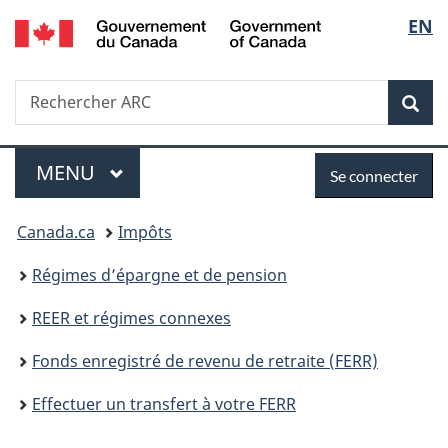
/
Sélec
EN
Passer
Passer
Passer
Government
au
à
à
de
of
contenu
«
la
Canada
Recherche
Rechercher
principal
Au
version
Rec
la
ARC
sujet
HTML
du
simplifiée
langu
Menu
Se
gouvernement
MENU
PRINCIPAL
Se connecter
»
connecter
Vous
Canada.ca
Impôts
êtes
Régimes d’épargne et de pension
ici :
REER et régimes connexes
Fonds enregistré de revenu de retraite (FERR)
Effectuer un transfert à votre FERR