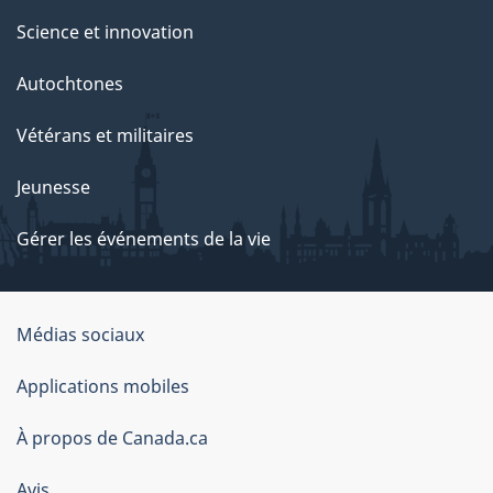
Science et innovation
Autochtones
Vétérans et militaires
Jeunesse
Gérer les événements de la vie
Organisation
Médias sociaux
du
Applications mobiles
gouvernement
du
À propos de Canada.ca
Canada
Avis