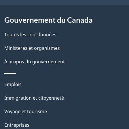
r
p
o
a
a
Gouvernement du Canada
c
g
Toutes les coordonnées
t
e
i
Ministères et organismes
o
À propos du gouvernement
n
s
u
Thèmes
Emplois
r
et
c
Immigration et citoyenneté
sujets
e
Voyage et tourisme
t
t
Entreprises