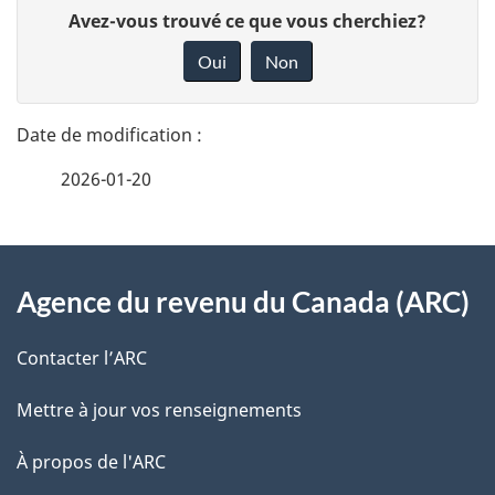
D
D
Avez-vous trouvé ce que vous cherchiez?
é
o
Oui
Non
n
t
n
a
e
2026-01-20
i
z
v
l
o
À
s
t
Agence du revenu du Canada (ARC)
propos
r
d
de
e
Contacter l’ARC
e
r
ce
Mettre à jour vos renseignements
l
é
site
t
À propos de l'ARC
a