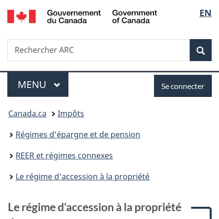
/
Sélec
EN
Passer
Passer
Passer
Passer
Government
au
à
à
à
de
of
contenu
:
«
la
Canada
Recherche
Rechercher
principal
Le
Au
version
Rec
la
ARC
régime
sujet
HTML
d'accession
du
simplifiée
langu
Menu
Se
à
gouvernement
MENU
PRINCIPAL
Se connecter
la
»
connecter
Vous
propriété
Canada.ca
Impôts
êtes
Régimes d’épargne et de pension
ici :
REER et régimes connexes
Le régime d'accession à la propriété
Le régime d'accession à la propriété