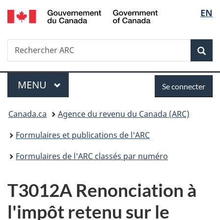
/
Sélec
EN
Passer
Passer
Passer
Government
au
à
à
de
of
contenu
«
la
Canada
Recherche
Rechercher
principal
Au
version
Rec
la
ARC
sujet
HTML
du
simplifiée
langu
Menu
Se
gouvernement
MENU
PRINCIPAL
Se connecter
»
connecter
Vous
Canada.ca
Agence du revenu du Canada (ARC)
êtes
Formulaires et publications de l'ARC
ici :
Formulaires de l'ARC classés par numéro
T3012A Renonciation à
l'impôt retenu sur le