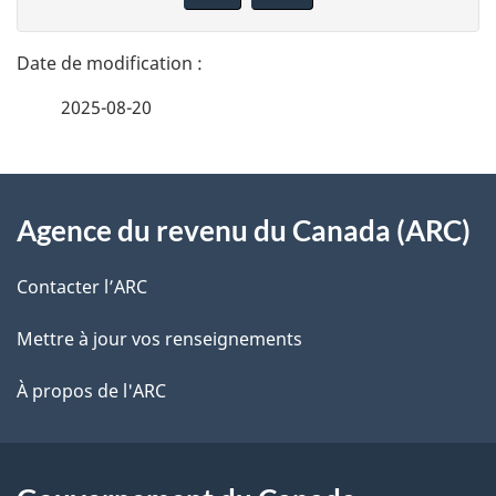
n
t
n
a
e
2025-08-20
i
z
v
l
o
À
s
t
Agence du revenu du Canada (ARC)
propos
r
d
de
e
Contacter l’ARC
e
r
ce
Mettre à jour vos renseignements
l
é
site
t
À propos de l'ARC
a
r
p
o
a