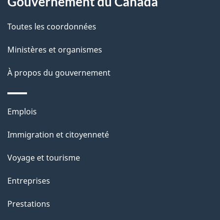
a
Gouvernement du Canada
c
g
Toutes les coordonnées
t
e
i
Ministères et organismes
o
À propos du gouvernement
n
s
u
Thèmes
Emplois
r
et
c
Immigration et citoyenneté
sujets
e
Voyage et tourisme
t
t
Entreprises
e
Prestations
p