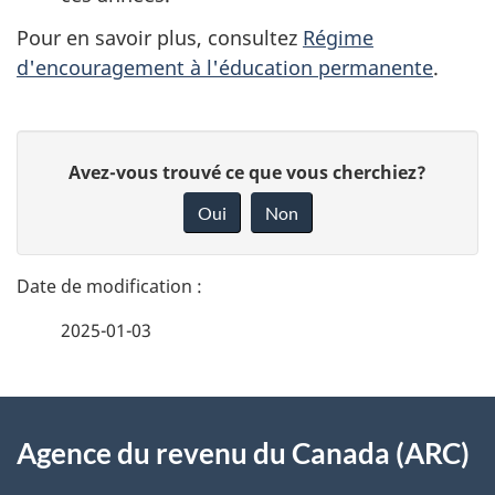
Pour en savoir plus, consultez
Régime
d'encouragement à l'éducation permanente
.
D
D
Avez-vous trouvé ce que vous cherchiez?
é
o
Oui
Non
n
t
n
a
e
2025-01-03
i
z
v
l
o
À
s
t
Agence du revenu du Canada (ARC)
propos
r
d