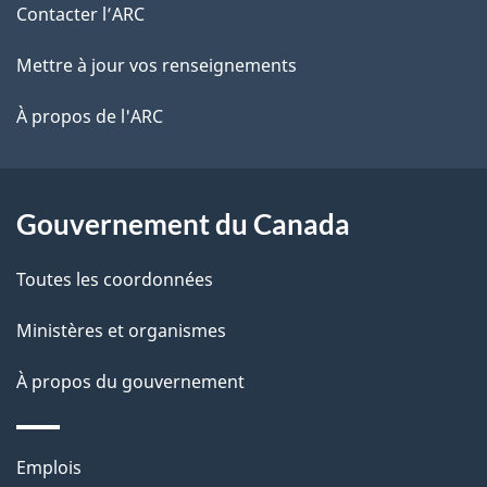
de
e
Contacter l’ARC
e
r
ce
Mettre à jour vos renseignements
l
é
site
t
À propos de l'ARC
a
r
p
o
a
a
Gouvernement du Canada
c
g
Toutes les coordonnées
t
e
i
Ministères et organismes
o
À propos du gouvernement
n
s
u
Thèmes
Emplois