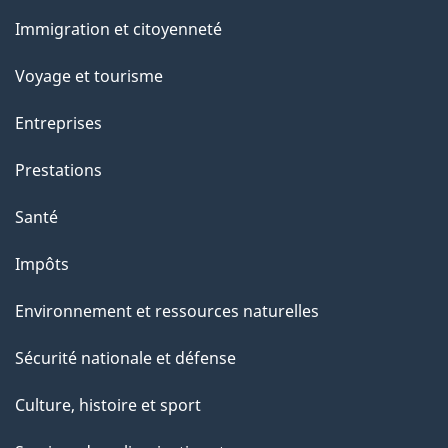
r
et
c
Immigration et citoyenneté
sujets
e
Voyage et tourisme
t
t
Entreprises
e
Prestations
p
a
Santé
g
Impôts
e
Environnement et ressources naturelles
Sécurité nationale et défense
Culture, histoire et sport