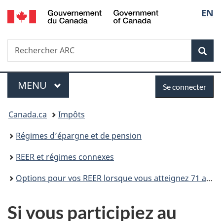
/
Sélec
EN
Passer
Passer
Passer
Government
au
à
à
de
of
contenu
«
la
Canada
Recherche
Rechercher
principal
Au
version
Rec
la
ARC
sujet
HTML
du
simplifiée
langu
Menu
Se
gouvernement
MENU
PRINCIPAL
Se connecter
»
connecter
Vous
Canada.ca
Impôts
êtes
Régimes d’épargne et de pension
ici :
REER et régimes connexes
Options pour vos REER lorsque vous atteignez 71 ans
Si vous participiez au