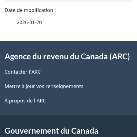
n
a
e
2026-01-20
i
z
v
l
o
À
s
t
Agence du revenu du Canada (ARC)
propos
r
d
de
e
Contacter l’ARC
e
r
ce
Mettre à jour vos renseignements
l
é
site
t
À propos de l'ARC
a
r
p
o
a
a
Gouvernement du Canada