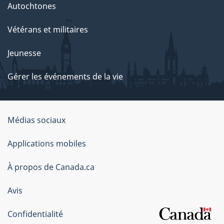
Autochtones
Vétérans et militaires
Jeunesse
Gérer les événements de la vie
Organisation
Médias sociaux
du
Applications mobiles
gouvernement
du
À propos de Canada.ca
Canada
Avis
Confidentialité