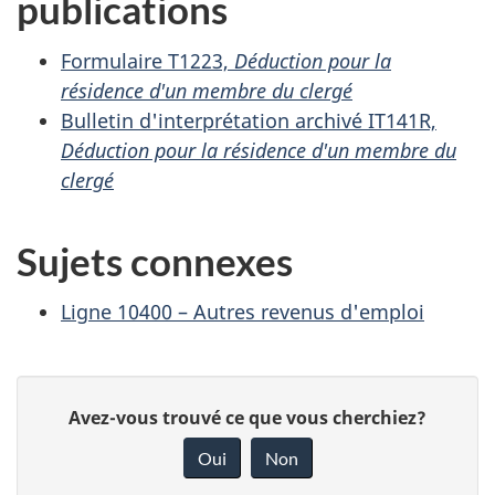
publications
Formulaire T1223,
Déduction pour la
résidence d'un membre du clergé
Bulletin d'interprétation archivé IT141R,
Déduction pour la résidence d'un membre du
clergé
Sujets connexes
Ligne 10400 – Autres revenus d'emploi
D
D
Avez-vous trouvé ce que vous cherchiez?
é
o
Oui
Non
n
t