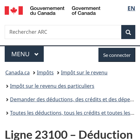
/
Sélec
EN
Passer
Passer
Passer
Government
au
à
à
de
of
contenu
«
la
Canada
Recherche
Rechercher
principal
Au
version
Rec
la
ARC
sujet
HTML
du
simplifiée
langu
Menu
Se
gouvernement
MENU
PRINCIPAL
Se connecter
»
connecter
Vous
Canada.ca
Impôts
Impôt sur le revenu
êtes
Impôt sur le revenu des particuliers
ici :
Demander des déductions, des crédits et des dépenses
Toutes les déductions, tous les crédits et toutes les dépenses
Ligne 23100 – Déduction