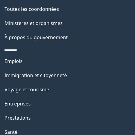
c
g
Toutes les coordonnées
t
e
i
Ministères et organismes
o
À propos du gouvernement
n
s
u
Thèmes
Emplois
r
et
c
Immigration et citoyenneté
sujets
e
Voyage et tourisme
t
t
Entreprises
e
Prestations
p
a
Santé