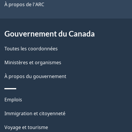
site
t
À propos de l'ARC
a
r
p
o
a
a
Gouvernement du Canada
c
g
Toutes les coordonnées
t
e
i
Ministères et organismes
o
À propos du gouvernement
n
s
u
Thèmes
Emplois
r
et
c
Immigration et citoyenneté
sujets
e
Voyage et tourisme