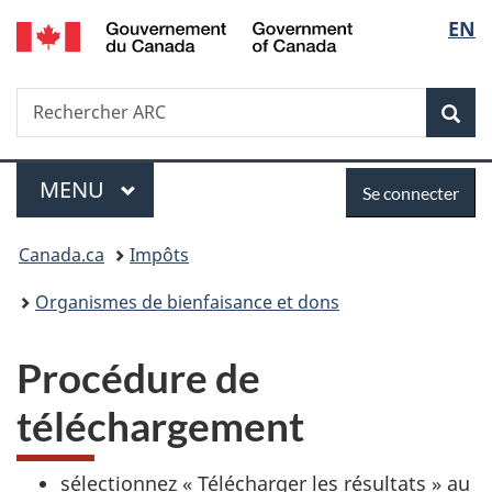
/
Sélec
EN
Passer
Passer
Passer
Government
au
à
à
de
of
contenu
«
la
Canada
Recherche
Rechercher
principal
Au
version
Rec
la
ARC
sujet
HTML
du
simplifiée
langu
Menu
Se
gouvernement
MENU
PRINCIPAL
Se connecter
»
connecter
Vous
Canada.ca
Impôts
êtes
Organismes de bienfaisance et dons
ici :
Procédure de
téléchargement
sélectionnez « Télécharger les résultats » au