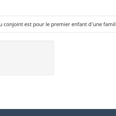
 bas de page
du conjoint est pour le premier enfant d’une fam