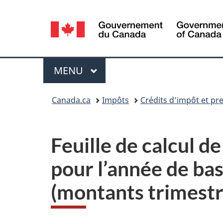
Sélection
de
la
Menu
MENU
PRINCIPAL
langue
Vous
Canada.ca
Impôts
Crédits d’impôt et pre
êtes
ici :
Feuille de calcul d
pour l’année de bas
(montants trimestr