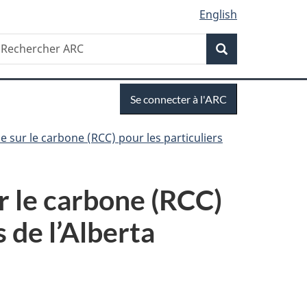
English
Recherche
echercher
Recherche
RC
Se
Se connecter à l'ARC
connecter
 sur le carbone (RCC) pour les particuliers
r le carbone (RCC)
 de l’Alberta