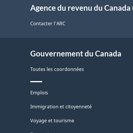
s
o
Agence du revenu du Canada 
propos
d
t
de
Contacter l’ARC
r
e
ce
e
l
r
site
Gouvernement du Canada
a
é
Toutes les coordonnées
p
t
a
r
Thèmes
Emplois
o
g
et
Immigration et citoyenneté
a
e
sujets
c
Voyage et tourisme