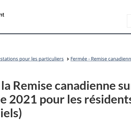
Passer
Passer
Passer
au
à
à
/
R
contenu
«
la
Government
A
principal
Au
version
of
sujet
HTML
Canada
du
simplifiée
gouvernement
»
stations pour les particuliers
Fermée - Remise canadienne
e la Remise canadienne su
e 2021 pour les résidents
iels)