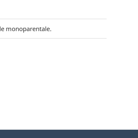
dollars
ille monoparentale.