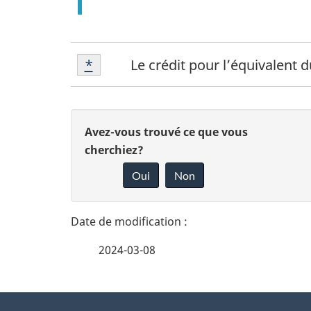
Notes
Retour à la référence de la note de
*
Le crédit pour l’équivalent 
de
bas
de
D
D
Avez-vous trouvé ce que vous
page
é
cherchiez?
*
o
Oui
Non
t
n
n
a
e
i
2024-03-08
z
l
v
À