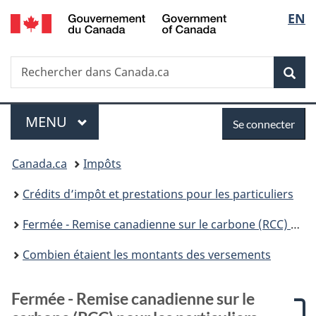
/
Sélec
EN
Passer
Passer
Passer
Passer
Government
au
à
à
à
de
of
contenu
:
«
la
Canada
Recherche
Rechercher
principal
Fermée
Au
version
Rec
la
dans
-
sujet
HTML
Canada.ca
Remise
du
simplifiée
langu
Menu
Se
canadienne
gouvernement
MENU
PRINCIPAL
Se connecter
sur
»
connecter
Vous
le
Canada.ca
Impôts
carbone
êtes
(RCC)
Crédits d’impôt et prestations pour les particuliers
pour
ici :
les
Fermée - Remise canadienne sur le carbone (RCC) pour les particuliers
particuliers
Combien étaient les montants des versements
Fermée - Remise canadienne sur le