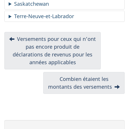
Saskatchewan
Terre-Neuve-et-Labrador
N
Précédent
Versements pour ceux qui n’ont
:
pas encore produit de
a
déclarations de revenus pour les
v
années applicables
i
Suivant
Combien étaient les
g
montants des versements
:
a
t
i
D