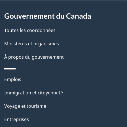
n
p
o
t
a
a
Gouvernement du Canada
c
g
Toutes les coordonnées
t
e
i
Ministères et organismes
o
À propos du gouvernement
n
s
u
Thèmes
Emplois
r
et
c
Immigration et citoyenneté
sujets
e
Voyage et tourisme
t
t
Entreprises