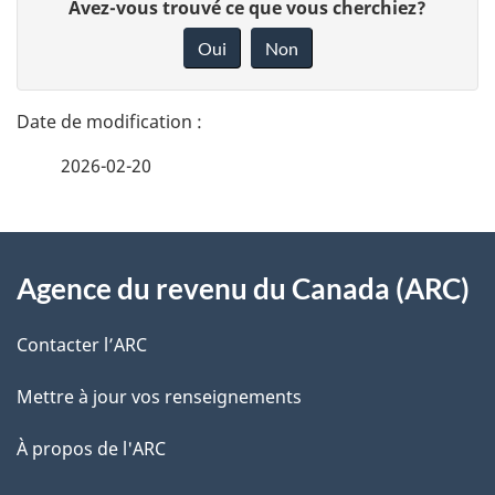
D
Avez-vous trouvé ce que vous cherchiez?
o
é
o
Oui
Non
n
n
t
n
d
a
e
u
2026-02-20
i
z
v
d
l
o
À
o
s
t
Agence du revenu du Canada (ARC)
propos
c
r
d
de
e
Contacter l’ARC
u
e
r
ce
Mettre à jour vos renseignements
m
l
é
site
t
e
À propos de l'ARC
a
r