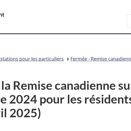
Passer
Passer
Passer
au
à
à
/
R
contenu
«
la
Government
A
principal
Au
version
of
sujet
HTML
Canada
du
simplifiée
gouvernement
»
stations pour les particuliers
Fermée - Remise canadienne
e la Remise canadienne su
e 2024 pour les résidents
il 2025
)