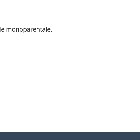
dollars
ille monoparentale.