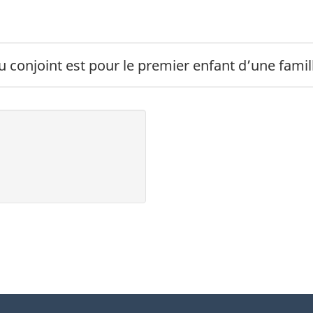
 bas de page
du conjoint est pour le premier enfant d’une fam