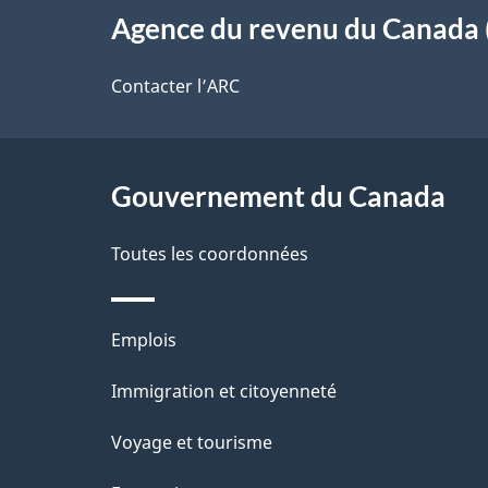
s
o
Agence du revenu du Canada 
propos
d
t
de
Contacter l’ARC
r
e
ce
e
l
r
site
Gouvernement du Canada
a
é
Toutes les coordonnées
p
t
a
r
Thèmes
Emplois
o
g
et
Immigration et citoyenneté
a
e
sujets
c
Voyage et tourisme