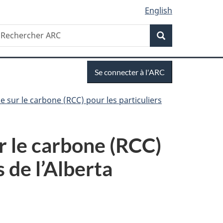
English
Recherche
echercher
Recherche
RC
Se
Se connecter à l'ARC
connecter
 sur le carbone (RCC) pour les particuliers
r le carbone (RCC)
 de l’Alberta