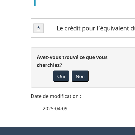
Notes
Retour à la référence de la note de
*
Le crédit pour l’équivalent 
de
bas
de
D
D
Avez-vous trouvé ce que vous
page
é
cherchiez?
*
o
Oui
Non
t
n
n
a
e
i
2025-04-09
z
l
v
À