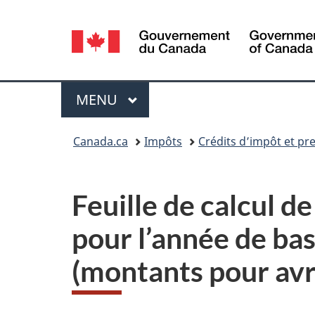
Sélection
de
la
Menu
MENU
PRINCIPAL
langue
Vous
Canada.ca
Impôts
Crédits d’impôt et pre
êtes
ici :
Feuille de calcul d
pour l’année de bas
(montants pour
avr