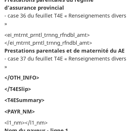
d’assurance provincial
- case 36 du feuillet T4E « Renseignements divers
»
<ei_mtrnt_prntl_trnng_rfndbl_amt>
</ei_mtrnt_prntl_trnng_rfndbl_amt>
Prestations parentales et de maternité du AE
- case 37 du feuillet T4E « Renseignements divers
»
</OTH_INFO>
</T4ESlip>
<T4ESummary>
<PAYR_NM>
<l1_nm></l1_nm>
Nom du payeur - ligne 1