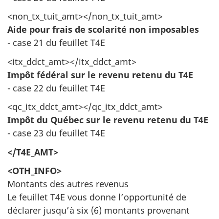
<non_tx_tuit_amt></non_tx_tuit_amt>
Aide pour frais de scolarité non imposables
- case 21 du feuillet T4E
<itx_ddct_amt></itx_ddct_amt>
Impôt fédéral sur le revenu retenu du T4E
- case 22 du feuillet T4E
<qc_itx_ddct_amt></qc_itx_ddct_amt>
Impôt du Québec sur le revenu retenu du T4E
- case 23 du feuillet T4E
</T4E_AMT>
<OTH_INFO>
Montants des autres revenus
Le feuillet T4E vous donne l’opportunité de
déclarer jusqu’à six (6) montants provenant