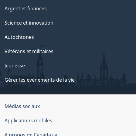
Argent et finances
Science et innovation
Autochtones
Vétérans et militaires
Jeunesse
Gérer les événements de la vie
Organisation
Médias sociaux
du
Applications mobiles
gouvernement
du
À propos de Canada.ca