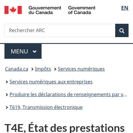
/
Sélec
EN
Passer
Passer
Passer
Government
au
à
à
de
of
contenu
«
la
Canada
Recherche
Rechercher
principal
Au
version
Rec
la
ARC
sujet
HTML
du
simplifiée
langu
Menu
gouvernement
MENU
PRINCIPAL
»
Vous
Canada.ca
Impôts
Services numériques
êtes
Services numériques aux entreprises
ici :
Produire les déclarations de renseignements par voie électronique (feuillets et sommaires fiscaux)
T619, Transmission électronique
T4E, État des prestations