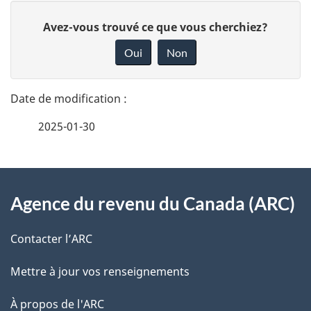
D
D
Avez-vous trouvé ce que vous cherchiez?
é
o
Oui
Non
n
t
n
a
e
2025-01-30
i
z
v
l
o
À
s
t
Agence du revenu du Canada (ARC)
propos
r
d
de
e
Contacter l’ARC
e
r
ce
Mettre à jour vos renseignements
l
é
site
t
À propos de l'ARC