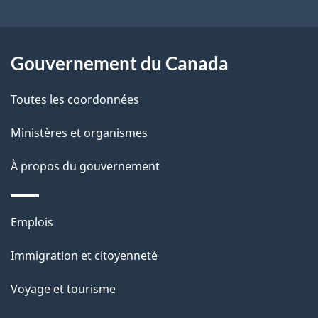
a
r
p
o
a
a
Gouvernement du Canada
c
g
Toutes les coordonnées
t
e
i
Ministères et organismes
o
À propos du gouvernement
n
s
u
Thèmes
Emplois
r
et
c
Immigration et citoyenneté
sujets
e
Voyage et tourisme
t