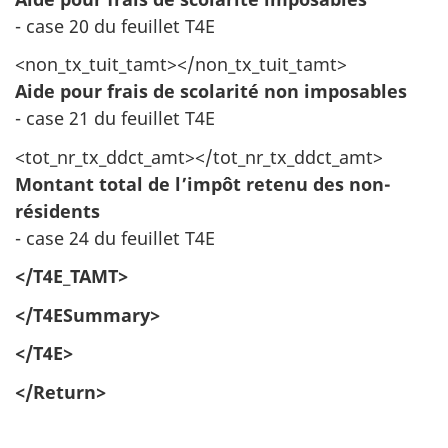
- case 20 du feuillet T4E
<non_tx_tuit_tamt></non_tx_tuit_tamt>
Aide pour frais de scolarité non imposables
- case 21 du feuillet T4E
<tot_nr_tx_ddct_amt></tot_nr_tx_ddct_amt>
Montant total de l’impôt retenu des non-
résidents
- case 24 du feuillet T4E
</T4E_TAMT>
</T4ESummary>
</T4E>
</Return>