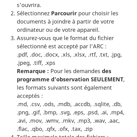
s’ouvrira.
Sélectionnez
Parcourir
pour choisir les
documents à joindre à partir de votre
ordinateur ou de votre appareil.
Assurez-vous que le format du fichier
sélectionné est accepté par l’ARC :
.pdf, .doc, .docx, .xls, .xlsx, .rtf, .txt, .jpg,
.jpeg, .tiff, .xps
Remarque :
Pour les demandes
des
programme d’observation SEULEMENT
,
les formats suivants sont également
acceptés :
.md, .csv, .ods, .mdb, .accdb, .sqlite, .db,
.png, .gif, .bmp, .svg, .eps, .psd, .ai, .mp4,
.avi, .mov, .wmv, .mkv, .mp3, .wav, .aac,
.flac, .qbo, .qfx, .ofx, .tax, .zip