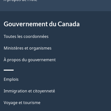
a
r
p
o
a
a
Gouvernement du Canada
c
g
Toutes les coordonnées
t
e
i
Ministères et organismes
o
À propos du gouvernement
n
s
u
Thèmes
Emplois
r
et
c
Immigration et citoyenneté
sujets
e
Voyage et tourisme
t