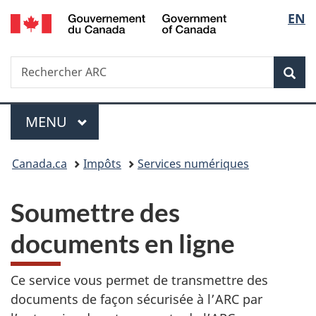
/
Sélec
EN
Passer
Passer
Passer
Government
au
à
à
de
of
contenu
«
la
Canada
Recherche
Rechercher
principal
Au
version
Rec
la
ARC
sujet
HTML
du
simplifiée
langu
Menu
gouvernement
MENU
PRINCIPAL
»
Vous
Canada.ca
Impôts
Services numériques
êtes
Soumettre des
ici :
documents en ligne
Ce service vous permet de transmettre des
documents de façon sécurisée à l’ARC par