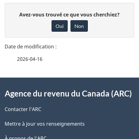
D
D
Avez-vous trouvé ce que vous cherchiez?
é
o
Oui
Non
n
t
n
a
e
2026-04-16
i
z
v
l
o
À
s
t
Agence du revenu du Canada (ARC)
propos
r
d
de
e
Contacter l’ARC
e
r
ce
Mettre à jour vos renseignements
l
é
site
t
À propos de l'ARC