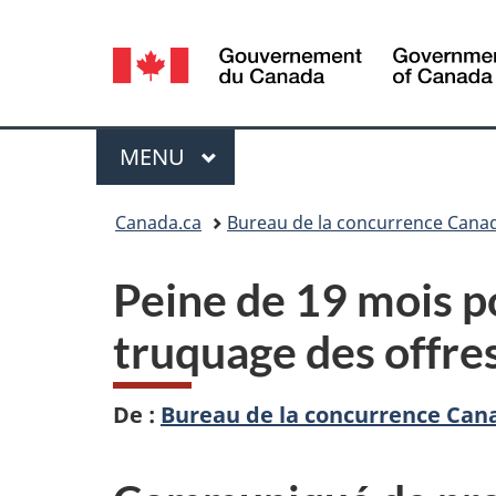
Sélection
de
la
Menu
MENU
PRINCIPAL
langue
Vous
Canada.ca
Bureau de la concurrence Cana
êtes
Peine de 19 mois p
ici :
truquage des offre
De :
Bureau de la concurrence Can