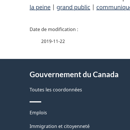
la peine
|
grand public
|
communiqué
D
é
2019-11-22
t
À
a
Gouvernement du Canada
propos
i
de
Toutes les coordonnées
l
ce
s
Thèmes
Emplois
site
d
et
Immigration et citoyenneté