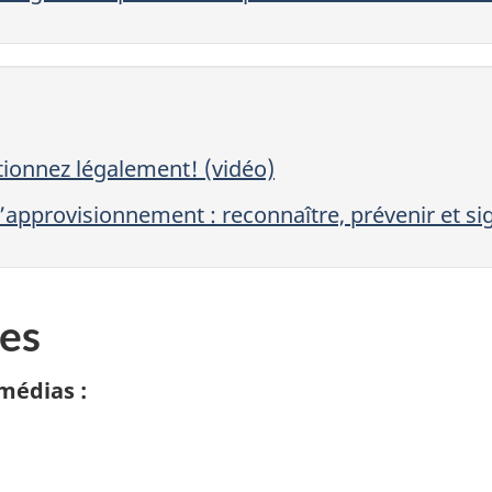
tionnez légalement! (vidéo)
d’approvisionnement : reconnaître, prévenir et si
es
médias :