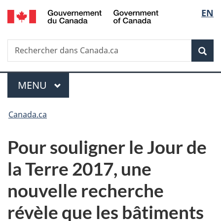
/
Sélec
EN
Passer
Passer
Passer
Government
au
à
à
de
of
contenu
«
la
Canada
Recherche
Rechercher
principal
Au
version
Rec
la
dans
sujet
HTML
Canada.ca
du
simplifiée
langu
Menu
gouvernement
MENU
PRINCIPAL
»
Vous
Canada.ca
êtes
Pour souligner le Jour de
ici :
la Terre 2017, une
nouvelle recherche
révèle que les bâtiments