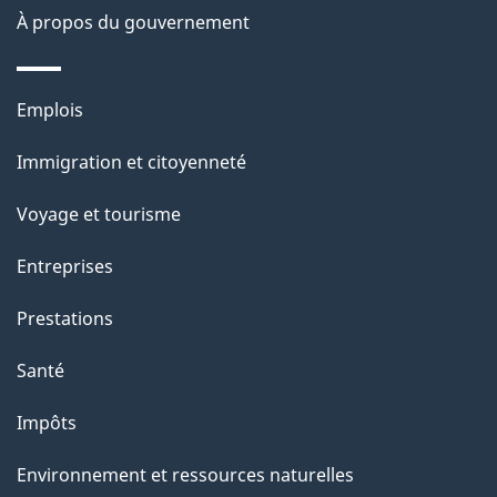
site
d
À propos du gouvernement
e
l
Thèmes
Emplois
et
a
Immigration et citoyenneté
sujets
p
Voyage et tourisme
a
Entreprises
g
Prestations
e
Santé
Impôts
Environnement et ressources naturelles