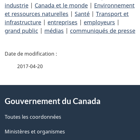
industrie
|
Canada et le monde
|
Environnement
et ressources naturelles
|
Santé
|
Transport et
infrastructure
|
entreprises
|
employeurs
|
grand public
|
médias
|
communiqués de presse
D
é
2017-04-20
t
À
a
Gouvernement du Canada
propos
i
de
l
Toutes les coordonnées
ce
s
Ministères et organismes