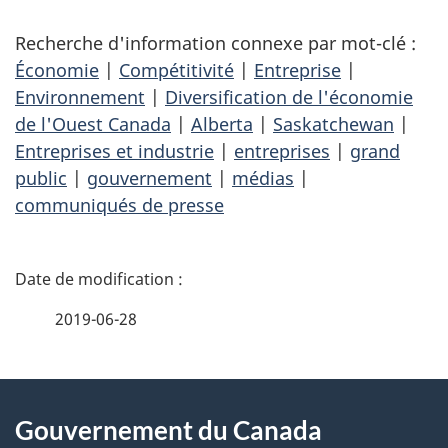
Recherche d'information connexe par mot-clé :
Économie
|
Compétitivité
|
Entreprise
|
Environnement
|
Diversification de l'économie
de l'Ouest Canada
|
Alberta
|
Saskatchewan
|
Entreprises et industrie
|
entreprises
|
grand
public
|
gouvernement
|
médias
|
communiqués de presse
D
é
2019-06-28
t
À
a
Gouvernement du Canada
propos
i