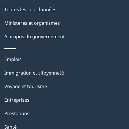
de
l
Toutes les coordonnées
ce
s
Ministères et organismes
site
d
À propos du gouvernement
e
l
Thèmes
Emplois
et
a
Immigration et citoyenneté
sujets
p
Voyage et tourisme
a
Entreprises
g
Prestations
e
Santé