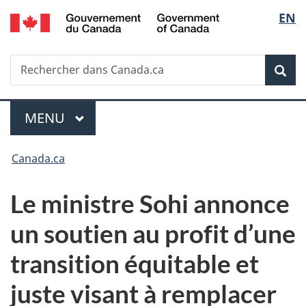
/
Sélec
EN
Passer
Passer
Passer
Government
au
à
à
de
of
contenu
«
la
Canada
Recherche
Rechercher
principal
Au
version
Rec
la
dans
sujet
HTML
Canada.ca
du
simplifiée
langu
Menu
gouvernement
MENU
PRINCIPAL
»
Vous
Canada.ca
êtes
Le ministre Sohi annonce
ici :
un soutien au profit d’une
transition équitable et
juste visant à remplacer