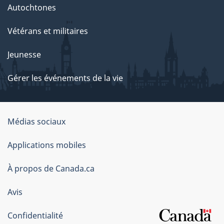
Autochtones
Vétérans et militaires
Jeunesse
Gérer les événements de la vie
Organisation
Médias sociaux
du
Applications mobiles
gouvernement
du
À propos de Canada.ca
Canada
Avis
Confidentialité