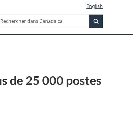
English
Recherche
echercher
Recherche
ans
anada.ca
us de 25 000 postes