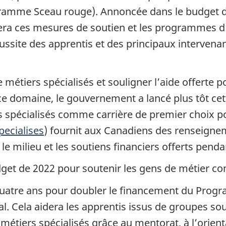
gramme Sceau rouge). Annoncée dans le budget de
era ces mesures de soutien et les programmes d
 réussite des apprentis et des principaux interve
 métiers spécialisés et souligner l’aide offerte p
 ce domaine, le gouvernement a lancé plus tôt ce
s spécialisés comme carrière de premier choix po
ecialises
) fournit aux Canadiens des renseignem
 le milieu et les soutiens financiers offerts penda
get de 2022 pour soutenir les gens de métier c
 quatre ans pour doubler le financement du Prog
cal. Cela aidera les apprentis issus de groupes s
 métiers spécialisés grâce au mentorat, à l’orien