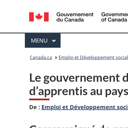
Sélection
de
la
Menu
MENU
PRINCIPAL
langue
Vous
Canada.ca
Emploi et Développement socia
êtes
Le gouvernement du
ici :
d’apprentis au pay
De :
Emploi et Développement soci