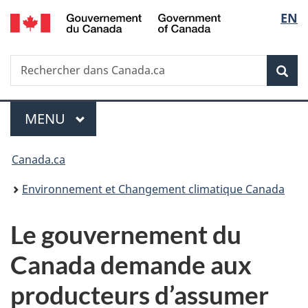
/
Sélec
EN
Passer
Passer
Passer
Government
au
à
à
de
of
contenu
«
la
Canada
Recherche
Rechercher
principal
Au
version
Rec
la
dans
sujet
HTML
Canada.ca
du
simplifiée
langu
Menu
gouvernement
MENU
PRINCIPAL
»
Vous
Canada.ca
êtes
Environnement et Changement climatique Canada
ici :
Le gouvernement du
Canada demande aux
producteurs d’assumer