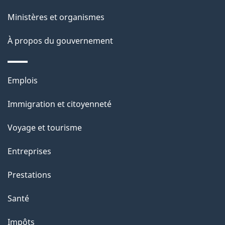
p
Ministères et organismes
a
À propos du gouvernement
g
e
Thèmes
Emplois
et
Immigration et citoyenneté
sujets
Voyage et tourisme
Entreprises
Prestations
Santé
Impôts