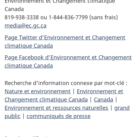
Environnement et Changement climatique
Canada
819-938-3338 ou 1-844-836-7799 (sans frais)
media@ec.gc.ca
Page Twitter d’Environnement et Changement
climatique Canada
Page Facebook d’Environnement et Changement
climatique Canada
Recherche d'information connexe par mot-clé :
Nature et environnement
|
Environnement et
Changement climatique Canada
|
Canada
|
Environnement et ressources naturelles
|
grand
public
|
communiqués de presse
D