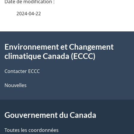
é
2024-04-22
t
À
a
Environnement et Changement
propos
i
climatique Canada (ECCC)
de
l
Contacter ECCC
ce
s
Nouvelles
site
d
e
l
Gouvernement du Canada
a
Toutes les coordonnées