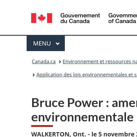
Sélection
de
la
Menu
MENU
PRINCIPAL
langue
Vous
Canada.ca
Environnement et ressources na
êtes
Application des lois environnementales et s
ici :
Bruce Power : amen
environnementale
WALKERTON, Ont. - le 5 novembre 