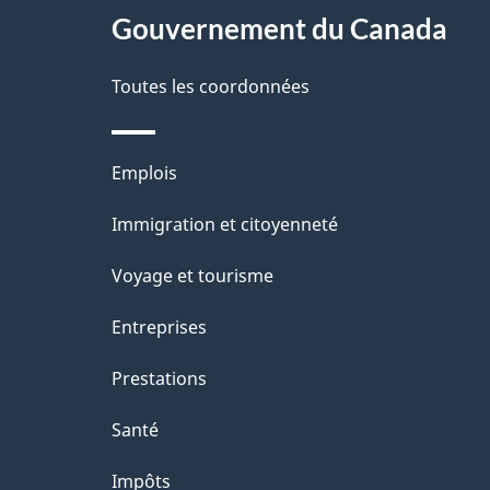
l
r
site
Gouvernement du Canada
a
é
Toutes les coordonnées
p
t
a
r
Thèmes
Emplois
o
g
et
Immigration et citoyenneté
a
e
sujets
c
Voyage et tourisme
t
Entreprises
i
Prestations
o
Santé
n
Impôts