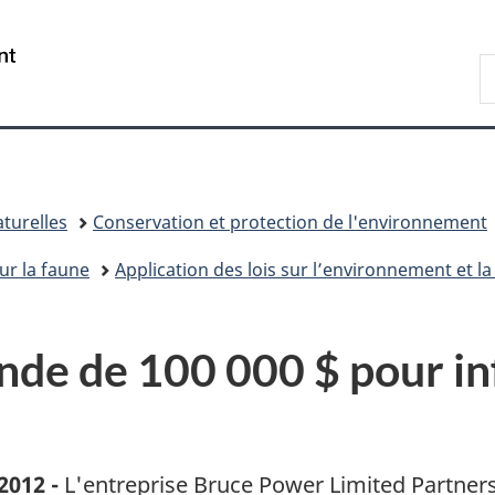
Passer
Passer
Passer
au
à
à
/
R
contenu
«
la
Government
d
principal
Au
version
of
C
sujet
HTML
Canada
du
simplifiée
gouvernement
»
turelles
Conservation et protection de l'environnement
ur la faune
Application des lois sur l’environnement et l
de de 100 000 $ pour in
2012 -
L'entreprise Bruce Power Limited Partnersh