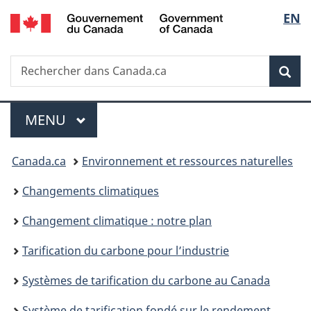
/
Sélec
EN
Passer
Passer
Passer
Government
au
à
à
de
of
contenu
«
la
Canada
Recherche
Rechercher
principal
Au
version
Rec
la
dans
sujet
HTML
Canada.ca
du
simplifiée
langu
Menu
gouvernement
MENU
PRINCIPAL
»
Vous
Canada.ca
Environnement et ressources naturelles
êtes
Changements climatiques
ici :
Changement climatique : notre plan
Tarification du carbone pour l’industrie
Systèmes de tarification du carbone au Canada
Système de tarification fondé sur le rendement