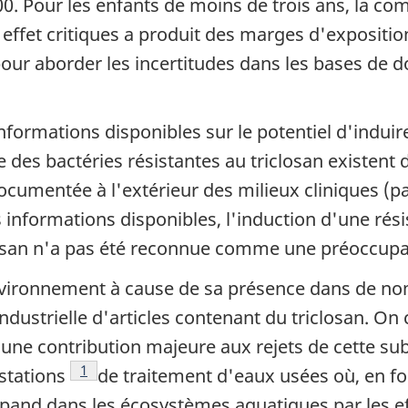
00. Pour les enfants de moins de trois ans, la c
 effet critiques a produit des marges d'expositi
ur aborder les incertitudes dans les bases de do
informations disponibles sur le potentiel d'indui
ue des bactéries résistantes au triclosan existent
documentée à l'extérieur des milieux cliniques (p
des informations disponibles, l'induction d'une ré
closan n'a pas été reconnue comme une préoccupa
l'environnement à cause de sa présence dans de
ndustrielle d'articles contenant du triclosan. On
 une contribution majeure aux rejets de cette sub
Note de bas de page
1
 stations
de traitement d'eaux usées où, en fon
 répand dans les écosystèmes aquatiques par les e