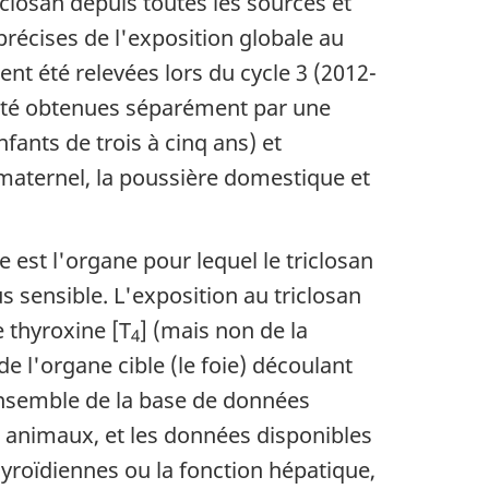
closan depuis toutes les sources et
 précises de l'exposition globale au
nt été relevées lors du cycle 3 (2012-
 été obtenues séparément par une
ants de trois à cinq ans) et
 maternel, la poussière domestique et
est l'organe pour lequel le triclosan
us sensible. L'exposition au triclosan
 thyroxine [T
] (mais non de la
4
de l'organe cible (le foie) découlant
'ensemble de la base de données
es animaux, et les données disponibles
roïdiennes ou la fonction hépatique,