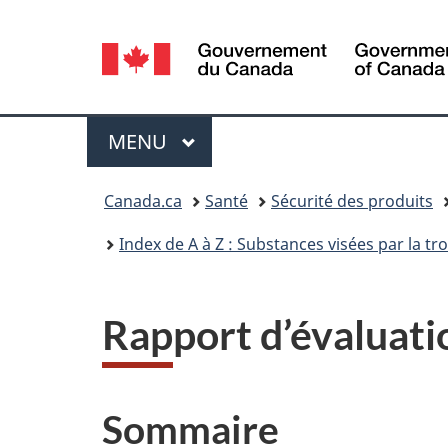
Sélection
de
la
Menu
MENU
PRINCIPAL
langue
Vous
Canada.ca
Santé
Sécurité des produits
êtes
Index de A à Z : Substances visées par la t
ici :
Rapport d’évaluati
Sommaire