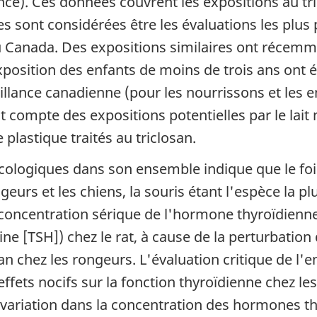
ce). Ces données couvrent les expositions au tri
lles sont considérées être les évaluations les plus
u Canada. Des expositions similaires ont récemme
xposition des enfants de moins de trois ans ont
ance canadienne (pour les nourrissons et les enf
 compte des expositions potentielles par le lait
 plastique traités au triclosan.
ologiques dans son ensemble indique que le foie 
geurs et les chiens, la souris étant l'espèce la pl
 concentration sérique de l'hormone thyroïdienne
ine [TSH]) chez le rat, à cause de la perturbation 
an chez les rongeurs. L'évaluation critique de l
effets nocifs sur la fonction thyroïdienne chez l
ariation dans la concentration des hormones thy